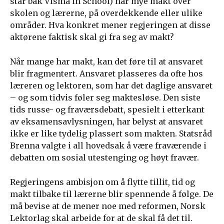
står bak Visma in School) har mye makt over
skolen og lærerne, på overdekkende eller ulike
områder. Hva konkret mener regjeringen at disse
aktørene faktisk skal gi fra seg av makt?
Når mange har makt, kan det føre til at ansvaret
blir fragmentert. Ansvaret plasseres da ofte hos
læreren og lektoren, som har det daglige ansvaret
– og som tidvis føler seg maktesløse. Den siste
tids russe- og fraværsdebatt, spesielt i etterkant
av eksamensavlysningen, har belyst at ansvaret
ikke er like tydelig plassert som makten. Statsråd
Brenna valgte i all hovedsak å være fraværende i
debatten om sosial utestenging og høyt fravær.
Regjeringens ambisjon om å flytte tillit, tid og
makt tilbake til lærerne blir spennende å følge. De
må bevise at de mener noe med reformen, Norsk
Lektorlag skal arbeide for at de skal få det til.