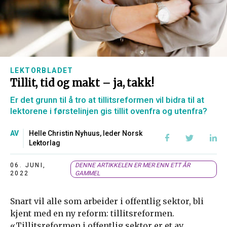
LEKTORBLADET
Tillit, tid og makt – ja, takk!
Er det grunn til å tro at tillitsreformen vil bidra til at
lektorene i førstelinjen gis tillit ovenfra og utenfra?
AV
Helle Christin Nyhuus, leder Norsk
Lektorlag
06. JUNI,
DENNE ARTIKKELEN ER MER ENN ETT ÅR
2022
GAMMEL
Snart vil alle som arbeider i offentlig sektor, bli
kjent med en ny reform: tillitsreformen.
«Tillitsreformen i offentlig sektor er et av