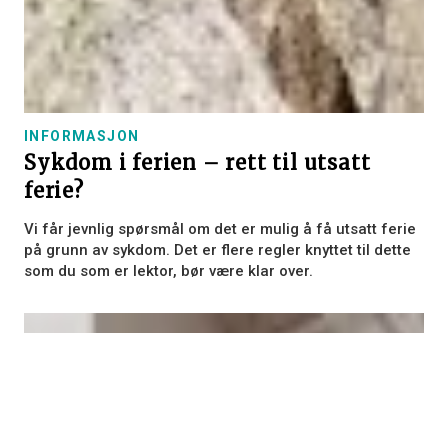
Dette nettstedet bruker
informasjonskapsler
Vi bruker informasjonskapsler for å tilpasse
innhold, annonser og analysere trafikken
vår. Vi deler også informasjon om din bruk
av nettstedet vårt med våre annonserings-
INFORMASJON
og analysepartnere som kan kombinere den
Sykdom i ferien – rett til utsatt
med annen informasjon du har gitt dem
eller som de har samlet inn fra din bruk av
ferie?
tjenestene deres.
Personvernerklæring
Vi får jevnlig spørsmål om det er mulig å få utsatt ferie
GODTA ALLE
AVVIS ALLE
på grunn av sykdom. Det er flere regler knyttet til dette
som du som er lektor, bør være klar over.
VIS DETALJER
STRENGT NØDVENDIG
YTELSE
MÅLRETTING
FUNKSJONALITET