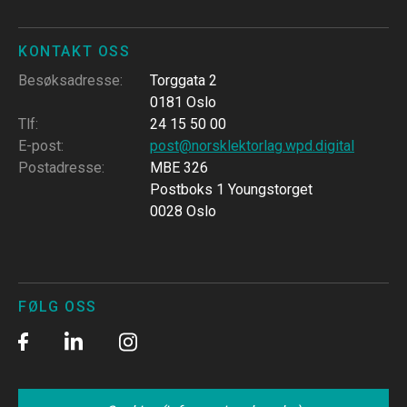
KONTAKT OSS
Besøksadresse
:
Torggata 2
0181 Oslo
Tlf
:
24 15 50 00
E-post
:
post@norsklektorlag.wpd.digital
Postadresse
:
MBE 326
Postboks 1 Youngstorget
0028 Oslo
FØLG OSS