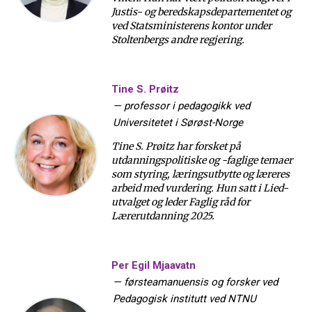
Justis- og beredskapsdepartementet og
ved Statsministerens kontor under
Stoltenbergs andre regjering.
Tine S. Prøitz
—
professor i pedagogikk ved
Universitetet i Sørøst-Norge
Tine S. Prøitz har forsket på
utdanningspolitiske og -faglige temaer
som styring, læringsutbytte og læreres
arbeid med vurdering. Hun satt i Lied-
utvalget og leder Faglig råd for
Lærerutdanning 2025.
Per Egil Mjaavatn
—
førsteamanuensis og forsker ved
Pedagogisk institutt ved NTNU