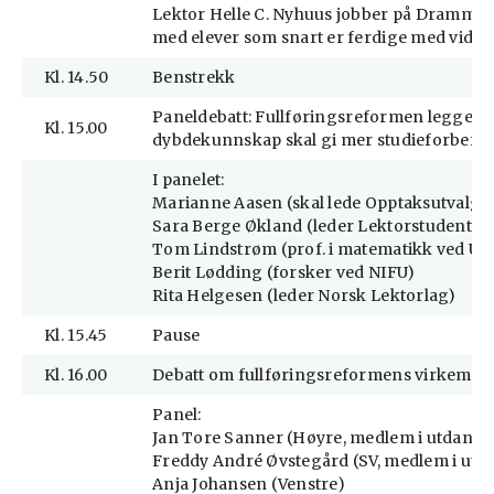
Lektor Helle C. Nyhuus jobber på Drammen 
med elever som snart er ferdige med videreg
Kl. 14.50
Benstrekk
Paneldebatt: Fullføringsreformen legger opp
Kl. 15.00
dybdekunnskap skal gi mer studieforberedte
I panelet:
Marianne Aasen (skal lede Opptaksutvalge
Sara Berge Økland (leder Lektorstudenten
Tom Lindstrøm (prof. i matematikk ved Ui
Berit Lødding (forsker ved NIFU)
Rita Helgesen (leder Norsk Lektorlag)
Kl. 15.45
Pause
Kl. 16.00
Debatt om fullføringsreformens virkemidl
Panel:
Jan Tore Sanner (Høyre, medlem i utdann
Freddy André Øvstegård (SV, medlem i ut
Anja Johansen (Venstre)