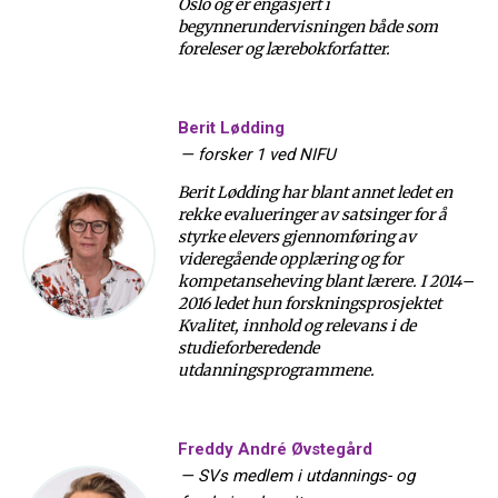
Oslo og er engasjert i
begynnerundervisningen både som
foreleser og lærebokforfatter.
Berit Lødding
—
forsker 1 ved NIFU
Berit Lødding har blant annet ledet en
rekke evalueringer av satsinger for å
styrke elevers gjennomføring av
videregående opplæring og for
kompetanseheving blant lærere. I 2014–
2016 ledet hun forskningsprosjektet
Kvalitet, innhold og relevans i de
studieforberedende
utdanningsprogrammene.
Freddy André Øvstegård
—
SVs medlem i utdannings- og