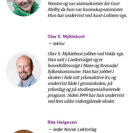
Venstre og var statssekretær for Guri
Melby da hun var kunnskapsminister.
Hun har undervist ved Aust-Lofoten vgs.
Olav S. Myklebust
—
lektor
Olav S. Myklebust jobber ved Volda vgs.
Han satt i Liedutvalget og er
hovedtillitsvalgt i Møre og Romsdal
fylkeskommune. Han har jobbet i
skolen i hele sitt yrkesaktive liv, og
undervist både i grunnskolen, på
yrkesfag og på studiespesialiserende
program. Siden 1999 har han undervist
ved fem ulike videregående skoler.
Rita Helgesen
—
leder Norsk Lektorlag