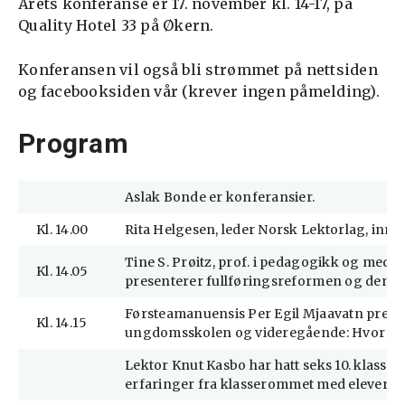
Årets konferanse er 17. november kl. 14-17, på
Quality Hotel 33 på Økern.
Konferansen vil også bli strømmet på nettsiden
og facebooksiden vår (krever ingen påmelding).
Program
Aslak Bonde er konferansier.
Kl. 14.00
Rita Helgesen, leder Norsk Lektorlag, inn
Tine S. Prøitz, prof. i pedagogikk og medle
Kl. 14.05
presenterer fullføringsreformen og dens 
Førsteamanuensis Per Egil Mjaavatn pres
Kl. 14.15
ungdomsskolen og videregående: Hvor klar
Lektor Knut Kasbo har hatt seks 10. klasser
erfaringer fra klasserommet med elever s