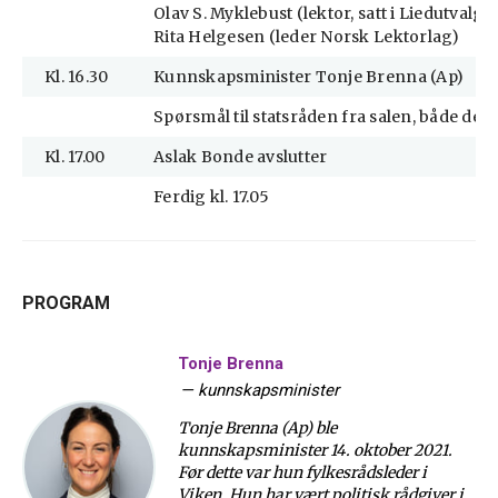
Olav S. Myklebust (lektor, satt i Liedutvalge
Rita Helgesen (leder Norsk Lektorlag)
Kl. 16.30
Kunnskapsminister Tonje Brenna (Ap)
Spørsmål til statsråden fra salen, både den 
Kl. 17.00
Aslak Bonde avslutter
Ferdig kl. 17.05
PROGRAM
Tonje Brenna
—
kunnskapsminister
Tonje Brenna (Ap) ble
kunnskapsminister 14. oktober 2021.
Før dette var hun fylkesrådsleder i
Viken. Hun har vært politisk rådgiver i