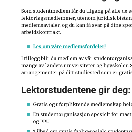
Som studentmedlem får du tilgang på alle d
lektorlagsmedlemmer, utenom juridisk bistand
medlemsavtaler, og du kan få svar på dine sp
arbeidskontrakt.
Les om våre medlemsfordeler!
I tillegg blir du medlem av vår studentorgani
mange av landets universiteter og høyskoler. 
arrangementer på ditt studiested som er grati
Lektorstudentene gir deg:
Gratis og uforpliktende medlemskap hele
En studentorganisasjon spesielt for mas
og PPU
Tilbud om gratis faglig-sosiale student