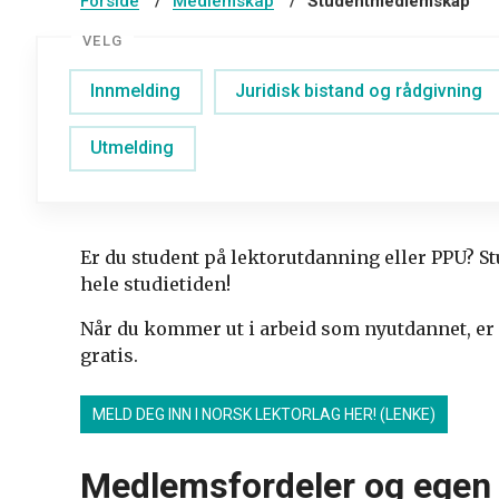
Forside
Medlemskap
Studentmedlemskap
VELG
Innmelding
Juridisk bistand og rådgivning
Utmelding
Er du student på lektorutdanning eller PPU? 
hele studietiden!
Når du kommer ut i arbeid som nyutdannet, er
gratis.
MELD DEG INN I NORSK LEKTORLAG HER! (LENKE)
Medlemsfordeler og egen