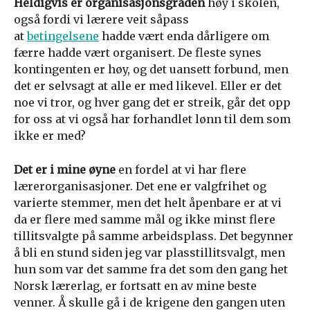
Heldigvis er organisasjonsgraden
høy i skolen,
også fordi vi lærere veit såpass
at
betingelsene
hadde vært enda dårligere om
færre hadde vært organisert. De fleste synes
kontingenten er høy, og det uansett forbund, men
det er selvsagt at alle er med likevel. Eller er det
noe vi tror, og hver gang det er streik, går det opp
for oss at vi også har forhandlet lønn til dem som
ikke er med?
Det er i mine øyne
en fordel at vi har flere
lærerorganisasjoner. Det ene er valgfrihet og
varierte stemmer, men det helt åpenbare er at vi
da er flere med samme mål og ikke minst flere
tillitsvalgte på samme arbeidsplass. Det begynner
å bli en stund siden jeg var plasstillitsvalgt, men
hun som var det samme fra det som den gang het
Norsk lærerlag, er fortsatt en av mine beste
venner. Å skulle gå i de krigene den gangen uten