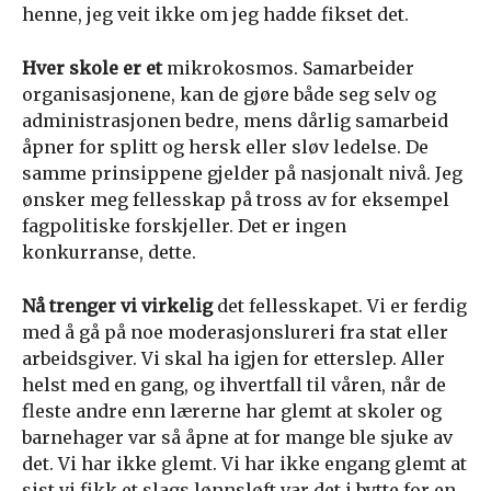
henne, jeg veit ikke om jeg hadde fikset det.
Hver skole
er et
mikrokosmos. Samarbeider
organisasjonene, kan de gjøre både seg selv og
administrasjonen bedre, mens dårlig samarbeid
åpner for splitt og hersk eller sløv ledelse. De
samme prinsippene gjelder på nasjonalt nivå. Jeg
ønsker meg fellesskap på tross av for eksempel
fagpolitiske forskjeller. Det er ingen
konkurranse, dette.
Nå trenger vi virkelig
det fellesskapet. Vi er ferdig
med å gå på noe moderasjonslureri fra stat eller
arbeidsgiver. Vi skal ha igjen for etterslep. Aller
helst med en gang, og ihvertfall til våren, når de
fleste andre enn lærerne har glemt at skoler og
barnehager var så åpne at for mange ble sjuke av
det. Vi har ikke glemt. Vi har ikke engang glemt at
sist vi fikk et slags lønnsløft var det i bytte for en