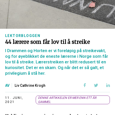
LEKTORBLOGGEN
44 lærere som får lov til å streike
I Drammen og Horten er vi foreløpig på streikevakt,
og for øyeblikket de eneste lærerne i Norge som får
lov til å streike. Lærerstreiken er blitt redusert til en
kuriositet. Det er en skam. Og når det er så galt, et
privilegium å stå her.
AV
Liv Cathrine Krogh
11. JUNI,
DENNE ARTIKKELEN ER MER ENN ETT ÅR
2021
GAMMEL