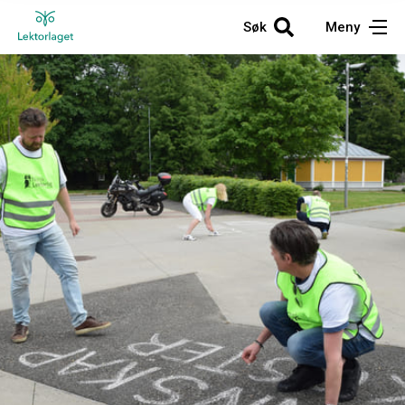
Søk
Meny