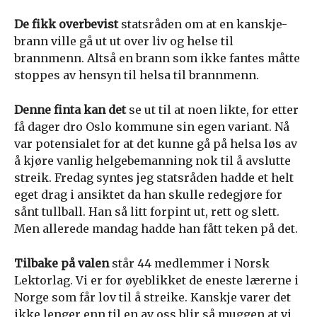
De fikk overbevist
statsråden om at en kanskje-
brann ville gå ut ut over liv og helse til
brannmenn. Altså en brann som ikke fantes måtte
stoppes av hensyn til helsa til brannmenn.
Denne finta
kan det
se ut til at noen likte, for etter
få dager dro Oslo kommune sin egen variant. Nå
var potensialet for at det kunne gå på helsa løs av
å kjøre vanlig helgebemanning nok til å avslutte
streik. Fredag syntes jeg statsråden hadde et helt
eget drag i ansiktet da han skulle redegjøre for
sånt tullball. Han så litt forpint ut, rett og slett.
Men allerede mandag hadde han fått teken på det.
Tilbake på valen
står 44 medlemmer i Norsk
Lektorlag. Vi er for øyeblikket de eneste lærerne i
Norge som får lov til å streike. Kanskje varer det
ikke lenger enn til en av oss blir så muggen at vi