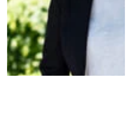
VIS DETALJER
STRENGT NØDVENDIG
YTELSE
MÅLRETTING
FUNKSJONALITET
Strengt nødvendig
Ytelse