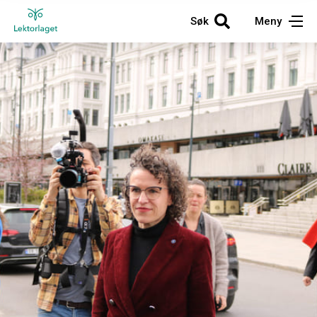
Søk
Meny