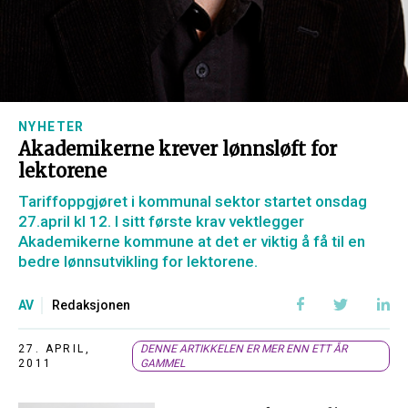
NYHETER
Akademikerne krever lønnsløft for
lektorene
Tariffoppgjøret i kommunal sektor startet onsdag
27.april kl 12. I sitt første krav vektlegger
Akademikerne kommune at det er viktig å få til en
bedre lønnsutvikling for lektorene.
AV
Redaksjonen
27. APRIL,
DENNE ARTIKKELEN ER MER ENN ETT ÅR
2011
GAMMEL