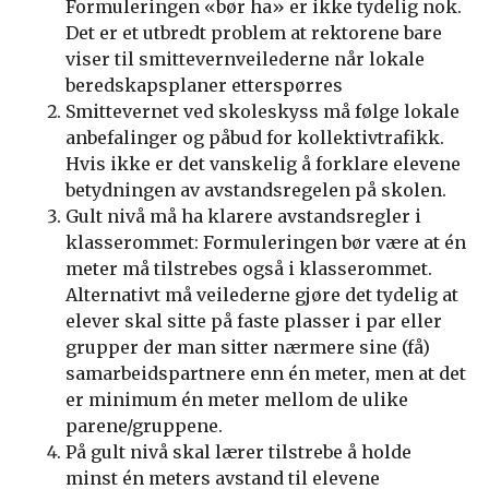
Formuleringen «bør ha» er ikke tydelig nok.
Det er et utbredt problem at rektorene bare
viser til smittevernveilederne når lokale
beredskapsplaner etterspørres
Smittevernet ved skoleskyss må følge lokale
anbefalinger og påbud for kollektivtrafikk.
Hvis ikke er det vanskelig å forklare elevene
betydningen av avstandsregelen på skolen.
Gult nivå må ha klarere avstandsregler i
klasserommet: Formuleringen bør være at én
meter må tilstrebes også i klasserommet.
Alternativt må veilederne gjøre det tydelig at
elever skal sitte på faste plasser i par eller
grupper der man sitter nærmere sine (få)
samarbeidspartnere enn én meter, men at det
er minimum én meter mellom de ulike
parene/gruppene.
På gult nivå skal lærer tilstrebe å holde
minst én meters avstand til elevene