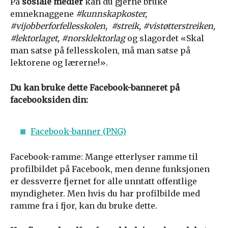
På
sosiale medier
kan du gjerne bruke
emneknaggene
#kunnskapkoster,
#vijobberforfellesskolen, #streik, #vistøtterstreiken,
#lektorlaget, #norsklektorlag
og slagordet «Skal
man satse på fellesskolen, må man satse på
lektorene og lærerne!».
Du kan bruke dette Facebook-banneret på
facebooksiden din:
Facebook-banner (PNG)
Facebook-ramme: Mange etterlyser ramme til
profilbildet på Facebook, men denne funksjonen
er dessverre fjernet for alle unntatt offentlige
myndigheter. Men hvis du har profilbilde med
ramme fra i fjor, kan du bruke dette.