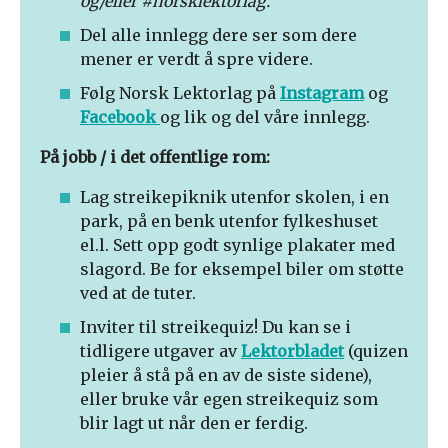
og/eller #norsklektorlag.
Del alle innlegg dere ser som dere
mener er verdt å spre videre.
Følg Norsk Lektorlag på
Instagram
og
Facebook
og lik og del våre innlegg.
På jobb / i det offentlige rom:
Lag streikepiknik utenfor skolen, i en
park, på en benk utenfor fylkeshuset
el.l. Sett opp godt synlige plakater med
slagord. Be for eksempel biler om støtte
ved at de tuter.
Inviter til streikequiz! Du kan se i
tidligere utgaver av
Lektorbladet
(quizen
pleier å stå på en av de siste sidene),
eller bruke vår egen streikequiz som
blir lagt ut når den er ferdig.