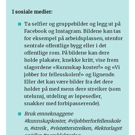
I sosiale medier:
Ta selfier og gruppebilder og legg ut på
Facebook og Instagram. Bildene kan tas
for eksempel på arbeidsplassen, utenfor
sentrale offentlige bygg eller i det
offentlige rom. På bildene kan dere
holde plakater, knekke kritt, vise frem
slagordene «Kunnskap koster!» og «Vi
jobber for fellesskolen!» og lignende.
Eller det kan være bilder fra det dere
holder på med mens dere streiker (som
utelunsj, utdeling av løpesedler,
snakker med forbipasserende).
Bruk emneknaggene
#kunnskapkoster, #vijobberforfellesskole
n, #streik , #vistøtterstreiken, #lektorlaget