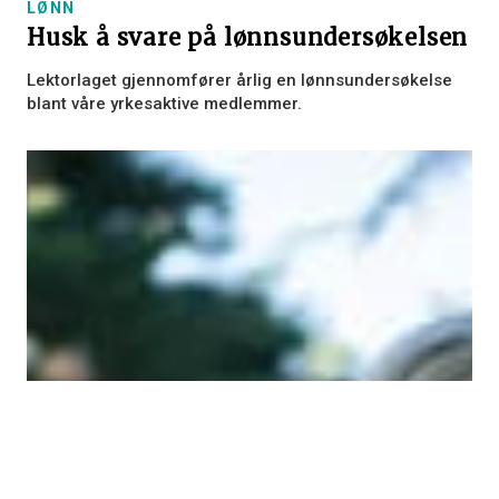
×
LØNN
Husk å svare på lønnsundersøkelsen
Lektorlaget gjennomfører årlig en lønnsundersøkelse
blant våre yrkesaktive medlemmer.
VIS DETALJER
STRENGT NØDVENDIG
YTELSE
MÅLRETTING
FUNKSJONALITET