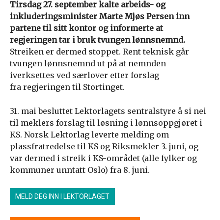
Tirsdag 27. september kalte arbeids- og
inkluderingsminister Marte Mjøs Persen inn
partene til sitt kontor og informerte at
regjeringen tar i bruk tvungen lønnsnemnd.
Streiken er dermed stoppet. Rent teknisk går
tvungen lønnsnemnd ut på at nemnden
iverksettes ved særlover etter forslag
fra regjeringen til Stortinget.
31. mai besluttet Lektorlagets sentralstyre å si nei
til meklers forslag til løsning i lønnsoppgjøret i
KS. Norsk Lektorlag leverte melding om
plassfratredelse til KS og Riksmekler 3. juni, og
var dermed i streik i KS-området (alle fylker og
kommuner unntatt Oslo) fra 8. juni.
MELD DEG INN I LEKTORLAGET