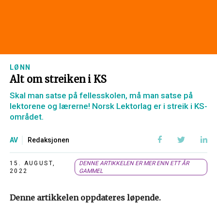
LØNN
Alt om streiken i KS
Skal man satse på fellesskolen, må man satse på
lektorene og lærerne! Norsk Lektorlag er i streik i KS-
området.
AV
Redaksjonen
15. AUGUST,
DENNE ARTIKKELEN ER MER ENN ETT ÅR
2022
GAMMEL
Denne artikkelen oppdateres løpende.