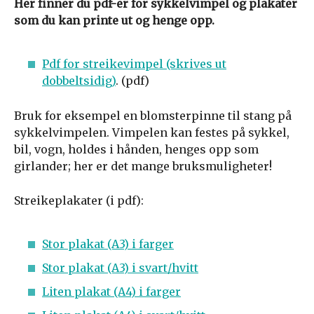
Her finner du pdf-er for sykkelvimpel og plakater
som du kan printe ut og henge opp.
Pdf for streikevimpel (skrives ut
dobbeltsidig)
. (pdf)
Bruk for eksempel en blomsterpinne til stang på
sykkelvimpelen. Vimpelen kan festes på sykkel,
bil, vogn, holdes i hånden, henges opp som
girlander; her er det mange bruksmuligheter!
Streikeplakater (i pdf):
Stor plakat (A3) i farger
Stor plakat (A3) i svart/hvitt
Liten plakat (A4) i farger