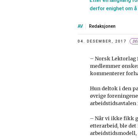
Etter en langvarig fo
derfor enighet om å 
AV
Redaksjonen
04. DESEMBER, 2017
DE
– Norsk Lektorlag 
medlemmer ønsker. 
kommenterer forha
Hun deltok i den p
øvrige foreningene 
arbeidstidsavtalen 
– Når vi ikke fikk g
etterarbeid, ble det
arbeidstidsmodell,