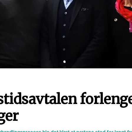
stidsavtalen forleng
ger