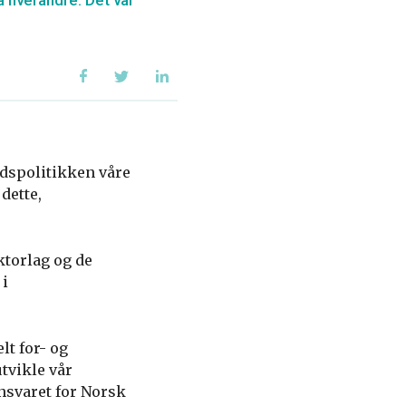
a hverandre. Det var
idspolitikken våre
dette,
torlag og de
 i
lt for- og
utvikle vår
nsvaret for Norsk