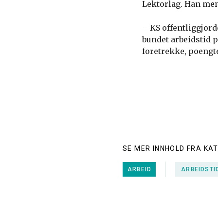
Lektorlag. Han mener
– KS offentliggjor
bundet arbeidstid på
foretrekke, poengt
SE MER INNHOLD FRA KA
ARBEID
ARBEIDSTI