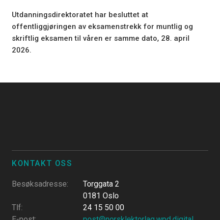
Utdanningsdirektoratet har besluttet at
offentliggjøringen av eksamenstrekk for muntlig og
skriftlig eksamen til våren er samme dato, 28. april
2026.
KONTAKT OSS
Besøksadresse
:
Torggata 2
0181 Oslo
Tlf
:
24 15 50 00
E-post
:
post@norsklektorlag.wpd.digital