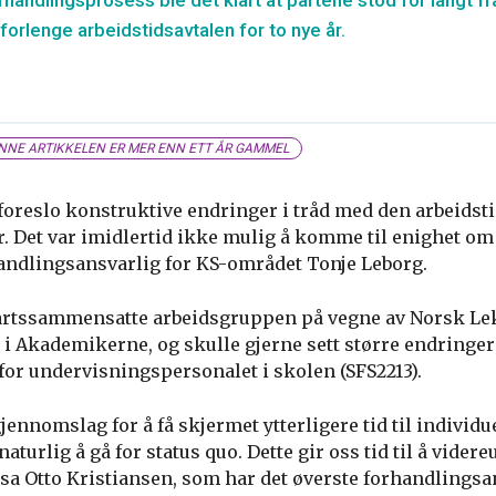
rhandlingsprosess ble det klart at partene stod for langt fr
forlenge arbeidstidsavtalen for to nye år.
NNE ARTIKKELEN ER MER ENN ETT ÅR GAMMEL
foreslo konstruktive endringer i tråd med den arbeidst
Det var imidlertid ikke mulig å komme til enighet om 
ndlingsansvarlig for KS-området Tonje Leborg.
artssammensatte arbeidsgruppen på vegne av Norsk Lek
i Akademikerne, og skulle gjerne sett større endringer
for undervisningspersonalet i skolen (SFS2213).
jennomslag for å få skjermet ytterligere tid til individue
 naturlig å gå for status quo. Dette gir oss tid til å videre
 sa Otto Kristiansen, som har det øverste forhandlingsa