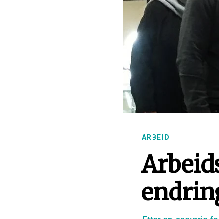
ARBEID
Arbeid
endrin