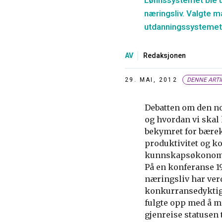
Lønnssystemet ble ut
næringsliv. Valgte ma
utdanningssysteme
AV
Redaksjonen
29. MAI, 2012
DENNE ARTI
Debatten om den no
og hvordan vi skal
bekymret for bærek
produktivitet og k
kunnskapsøkonom
På en konferanse 19
næringsliv har ver
konkurransedyktig.
fulgte opp med å m
gjenreise statusen 