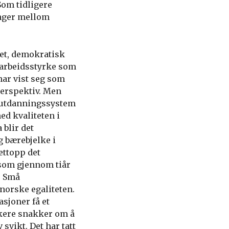
Som tidligere
enger mellom
het, demokratisk
g arbeidsstyrke som
har vist seg som
perspektiv. Men
t utdanningssystem
ed kvaliteten i
blir det
g bærebjelke i
ettopp det
 som gjennom tiår
. Små
 norske egaliteten.
asjoner få et
ikere snakker om å
svikt. Det har tatt