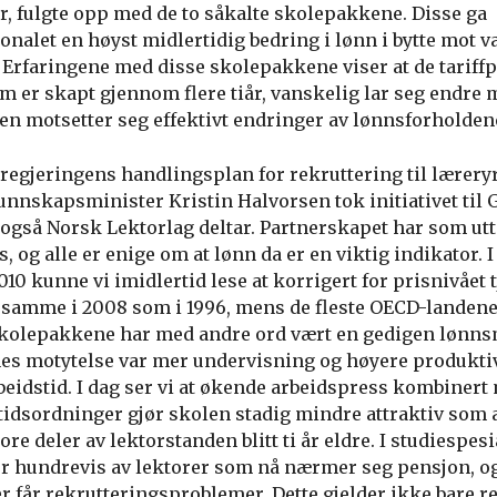
, fulgte opp med de to såkalte skolepakkene. Disse ga
alet en høyst midlertidig bedring i lønn i bytte mot va
 Erfaringene med disse skolepakkene viser at de tariffp
 er skapt gjennom flere tiår, vanskelig lar seg endre 
 motsetter seg effektivt endringer av lønnsforholdene 
r regjeringens handlingsplan for rekruttering til lærery
kunnskapsminister Kristin Halvorsen tok initiativet til 
også Norsk Lektorlag deltar. Partnerskapet har som utt
, og alle er enige om at lønn da er en viktig indikator. 
10 kunne vi imidlertid lese at korrigert for prisnivået 
 samme i 2008 som i 1996, mens de fleste OECD-landene
kolepakkene har med andre ord vært en gedigen lønns
nes motytelse var mer undervisning og høyere produktiv
beidstid. I dag ser vi at økende arbeidspress kombinert
idsordninger gjør skolen stadig mindre attraktiv som a
re deler av lektorstanden blitt ti år eldre. I studiespes
r hundrevis av lektorer som nå nærmer seg pensjon, 
r får rekrutteringsproblemer. Dette gjelder ikke bare r