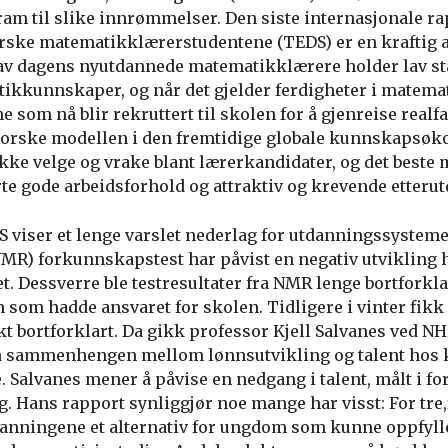
ram til slike innrømmelser. Den siste internasjonale r
orske matematikklærerstudentene (TEDS) er en kraftig a
 av dagens nyutdannede matematikklærere holder lav st
tikkunnskaper, og når det gjelder ferdigheter i matema
e som nå blir rekruttert til skolen for å gjenreise realf
norske modellen i den fremtidige globale kunnskapsø
kke velge og vrake blant lærerkandidater, og det beste 
rte gode arbeidsforhold og attraktiv og krevende etterut
S viser et lenge varslet nederlag for utdanningssysteme
R) forkunnskapstest har påvist en negativ utvikling h
et. Dessverre ble testresultater fra NMR lenge bortforklar
 som hadde ansvaret for skolen. Tidligere i vinter fikk v
t bortforklart. Da gikk professor Kjell Salvanes ved NH
å sammenhengen mellom lønnsutvikling og talent hos k
Salvanes mener å påvise en nedgang i talent, målt i for
ag. Hans rapport synliggjør noe mange har visst: For tre,f
danningene et alternativ for ungdom som kunne oppfyl