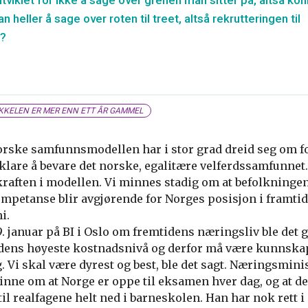
viklet for ikke å sage over grenen man sitter på, altså ko
n heller å sage over roten til treet, altså rekrutteringen til
t?
KKELEN ER MER ENN ETT ÅR GAMMEL
rske samfunnsmodellen har i stor grad dreid seg om f
 klare å bevare det norske, egalitære velferdssamfunnet
raften i modellen. Vi minnes stadig om at befolkninge
ompetanse blir avgjørende for Norges posisjon i framtid
i.
. januar på BI i Oslo om fremtidens næringsliv ble det g
dens høyeste kostnadsnivå og derfor må være kunnskap
 Vi skal være dyrest og best, ble det sagt. Næringsmin
inne om at Norge er oppe til eksamen hver dag, og at de
til realfagene helt ned i barneskolen. Han har nok rett i