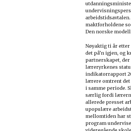
utdanningsminister
undervisningsperson
arbeidstidsavtalen.
maktforholdene som
Den norske modellen
Nøyaktig ti år ette
det på’n igjen, og 
partnerskapet, der 
læreryrkenes status
indikatorrapport 20
lærere omtrent det
i samme periode. S
særlig fordi lærer
allerede presset ar
upopulære arbeidst
mellomtiden har sto
program undervise
videregående skole