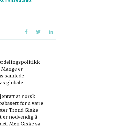
nkurranseutsatt
ordelingspolitikk
. Mange er
ns samlede
as globale
jentatt at norsk
sbasert for å være
ister Trond Giske
t er nødvendig å
 det. Men Giske sa