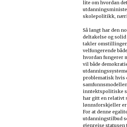
lite om hvordan det
utdanningsministe
skolepolitikk, nær
Så langt har den n
deltakelse og solid
takler omstillinge
velfungerende både 
hvordan fungerer m
vil både demokratie
utdanningssystemet
problematisk hvis 
samfunnsmodellen, 
inntektspolitiske 
har gitt en relativ
lønnsforskjeller er
For at denne egalit
utdanningstilbud s
gjenreise statusen 