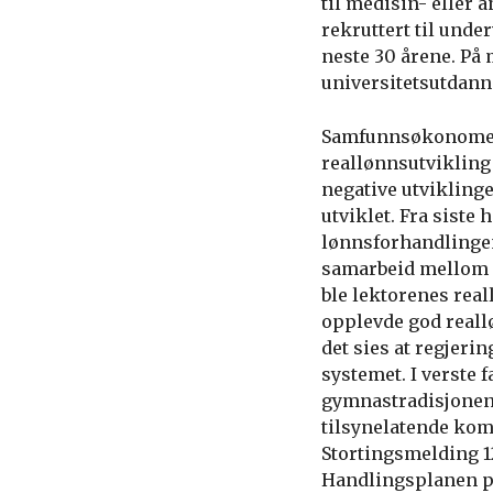
til medisin- eller 
rekruttert til und
neste 30 årene. På
universitetsutdann
Samfunnsøkonomen 
reallønnsutvikling 
negative utvikling
utviklet. Fra siste
lønnsforhandlinge
samarbeid mellom r
ble lektorenes real
opplevde god reall
det sies at regjeri
systemet. I verste f
gymnastradisjonen 
tilsynelatende kom
Stortingsmelding 12
Handlingsplanen pe