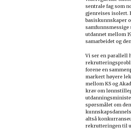
sentrale fag som n
gjenreises isolert
basiskunnskaper og
samfunnsmessige s
utdannet mellom 19
samarbeidet og den
Vi ser en parallell
rekrutteringsprobl
forene en sammenpr
markert høyere lek
mellom KS og Akad
krav om lønnstilleg
utdanningsminister
spørsmålet om den 
kunnskapsdannelse.
altså konkurranseut
rekrutteringen til