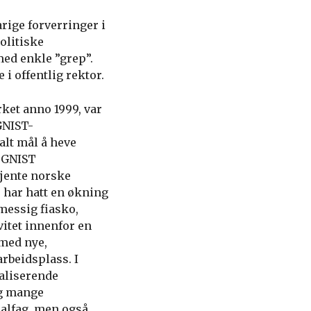
rige forverringer i
olitiske
med enkle ”grep”.
i offentlig rektor.
rket anno 1999, var
GNIST-
alt mål å heve
I GNIST
tjente norske
 har hatt en økning
messig fiasko,
itet innenfor en
 med nye,
rbeidsplass. I
ialiserende
og mange
ealfag, men også