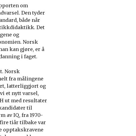
apporten om
dvarsel. Den tyder
andard, både når
tikkdidaktikk. Det
agene og
konomien. Norsk
man kan gjøre, er å
danning i faget.
t. Norsk
elt fra målingene
t, latterliggjort og
i et nytt varsel,
H ut med resultater
andidater til
m av IQ, fra 1970-
ire tiår tilbake var
le opptakskravene