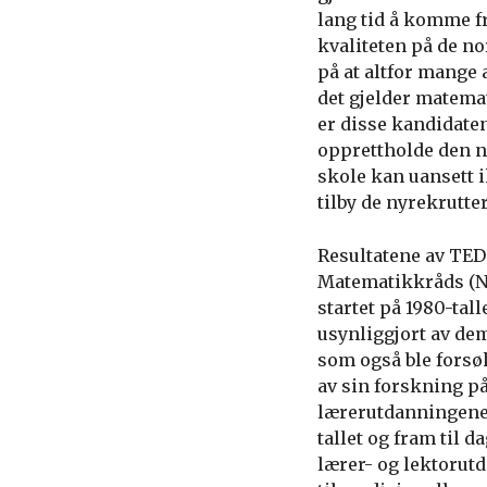
lang tid å komme f
kvaliteten på de n
på at altfor mange
det gjelder matema
er disse kandidaten
opprettholde den 
skole kan uansett i
tilby de nyrekrutte
Resultatene av TED
Matematikkråds (NM
startet på 1980-tall
usynliggjort av dem
som også ble forsøk
av sin forskning p
lærerutdanningene. 
tallet og fram til d
lærer- og lektorut