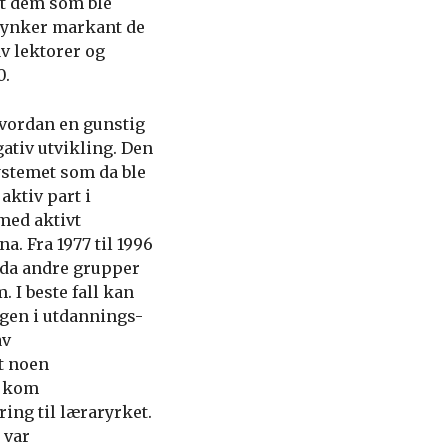
nt dem som ble
 synker markant de
v lektorer og
0.
vordan en gunstig
gativ utvikling. Den
ystemet som da ble
aktiv part i
med aktivt
. Fra 1977 til 1996
e da andre grupper
I beste fall kan
ngen i utdannings-
av
t noen
9 kom
ing til læraryrket.
 var