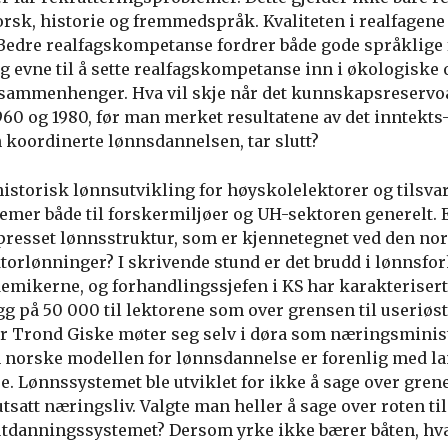
orsk, historie og fremmedspråk. Kvaliteten i realfagene
. Bedre realfagskompetanse fordrer både gode språklige 
 evne til å sette realfagskompetanse inn i økologiske 
ammenhenger. Hva vil skje når det kunnskapsreservoa
60 og 1980, før man merket resultatene av det inntekts
 koordinerte lønnsdannelsen, tar slutt?
 historisk lønnsutvikling for høyskolelektorer og tilsv
emer både til forskermiljøer og UH-sektoren generelt. E
esset lønnsstruktur, som er kjennetegnet ved den nor
torlønninger? I skrivende stund er det brudd i lønnsf
emikerne, og forhandlingssjefen i KS har karakterise
g på 50 000 til lektorene som over grensen til useriøst.
 Trond Giske møter seg selv i døra som næringsminist
norske modellen for lønnsdannelse er forenlig med la
 Lønnssystemet ble utviklet for ikke å sage over grene
satt næringsliv. Valgte man heller å sage over roten til 
 utdanningssystemet? Dersom yrke ikke bærer båten, hva