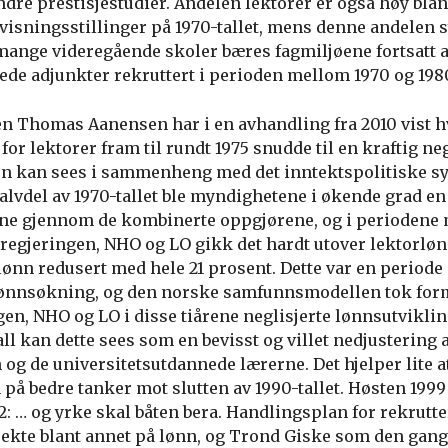
andre prestisjestudier. Andelen lektorer er også høy bla
ervisningsstillinger på 1970-tallet, mens denne andelen
 mange videregående skoler bæres fagmiljøene fortsatt a
ede adjunkter rekruttert i perioden mellom 1970 og 198
Thomas Aanensen har i en avhandling fra 2010 vist h
for lektorer fram til rundt 1975 snudde til en kraftig ne
en kan sees i sammenheng med det inntektspolitiske s
 halvdel av 1970-tallet ble myndighetene i økende grad en 
ne gjennom de kombinerte oppgjørene, og i periodene 
egjeringen, NHO og LO gikk det hardt utover lektorlønna
lønn redusert med hele 21 prosent. Dette var en period
ønnsøkning, og den norske samfunnsmodellen tok form. 
ngen, NHO og LO i disse tiårene neglisjerte lønnsutvikli
all kan dette sees som en bevisst og villet nedjustering 
og de universitetsutdannede lærerne. Det hjelper lite a
 på bedre tanker mot slutten av 1990-tallet. Høsten 199
: … og yrke skal båten bera. Handlingsplan for rekrutter
kte blant annet på lønn, og Trond Giske som den gang