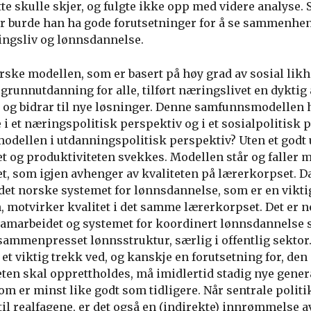
te skulle skjer, og fulgte ikke opp med videre analyse. 
r burde han ha gode forutsetninger for å se sammenh
ingsliv og lønnsdannelse.
orske modellen, som er basert på høy grad av sosial lik
 grunnutdanning for alle, tilført næringslivet en dykti
r og bidrar til nye løsninger. Denne samfunnsmodellen 
i et næringspolitisk perspektiv og i et sosialpolitisk 
odellen i utdanningspolitisk perspektiv? Uten et god
t og produktiviteten svekkes. Modellen står og faller m
, som igjen avhenger av kvaliteten på lærerkorpset. Da 
det norske systemet for lønnsdannelse, som er en vikti
motvirker kvalitet i det samme lærerkorpset. Det er n
samarbeidet og systemet for koordinert lønnsdannelse
t sammenpresset lønnsstruktur, særlig i offentlig sektor
 et viktig trekk ved, og kanskje en forutsetning for, den
eten skal opprettholdes, må imidlertid stadig nye gener
om er minst like godt som tidligere. Når sentrale polit
til realfagene, er det også en (indirekte) innrømmelse av 