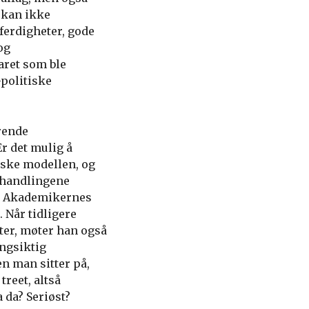
 kan ikke
ferdigheter, gode
og
ret som ble
-politiske
arende
r det mulig å
ske modellen, og
orhandlingene
rt Akademikernes
 Når tidligere
er, møter han også
ngsiktig
n man sitter på,
treet, altså
 da? Seriøst?