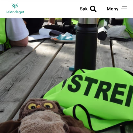
Søk
Meny