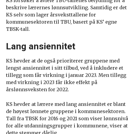
KS forsøker å avfeie TBU-tallenes betydning for å
beskrive lærernes lønnsutvikling. Samtidig er det
KS selv som lager årsveksttallene for
kommunesektoren til TBU, basert på KS’ egne
TBSK-tall.
Lang ansiennitet
KS hevder at de også prioriterer gruppene med
lengst ansiennitet i sitt tilbud, ved å inkludere et
tillegg som får virkning i januar 2023. Men tillegg
med virkning i 2023 får ikke effekt på
årslønnsveksten for 2022.
KS hevder at lærere med lang ansiennitet er blant
de høyest lønnete gruppene i kommunesektoren.
Tall fra TBSK for 2016 og 2021 som viser lønnsnivå
for alle utdanningsgrupper i kommunene, viser at
dette stemmer dårlig.