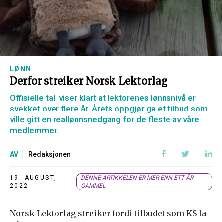
LØNN
Derfor streiker Norsk Lektorlag
Offisielle tall viser klart at lektorenes lønnsnivå er
svekket over flere år. Årets oppgjør ga et tilbud som
ville gitt en reallønnsnedgang for de fleste av våre
medlemmer.
AV
Redaksjonen
19. AUGUST,
DENNE ARTIKKELEN ER MER ENN ETT ÅR
2022
GAMMEL
Norsk Lektorlag streiker fordi tilbudet som KS la