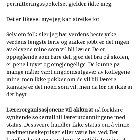
permitteringsspøkelset gjelder ikke meg.
Det er likevel mye jeg kan streike for.
Selv om folk sier jeg har verdens beste yrke,
verdens lengste ferie og sikker jobb, er det ingen
av elevene mine som vil bli lærer. De er
oppegående som bare det, gjør det bra på skolen,
er pene i tøyet og omgjengelige. De kunne på
mange måter vært ungdomsutgaver av kollegene
mine, men ikke pokker om de vil bli lærere.
Kanskje er det noen som vil, men da tør de ikke si
det høyt.
Lærerorganisasjonene vil akkurat
nå forklare
synkende søkertall til lærerutdanningene med
status. Dessverre handler ikke status om å vinne
medmenneskeprisen eller være hel ved. Det
handler langt mer om lønn. Samtidig tror jeg at