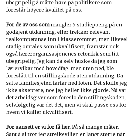
ubegripelig å måtte høre på politikere som
foreslår høyere kvalitet på oss.
For de av oss som
mangler 5 studiepoeng på en
godkjent utdanning, eller trekker relevant
realkompetanse inn i klasserommet, men likevel
stadig omtales som ukvalifisert, framstår nok
også lærerorganisasjonenes retorikk som litt
ubegripelig. Jeg kan da selv huske da jeg som
lærervikar med hovedfag, men uten ped, ble
foreslått til en stillingskode uten utdanning. Da
satte familiesjefen farfar ned foten. Det skulle jeg
ikke akseptere, noe jeg heller ikke gjorde. Nå var
det arbeidsgiver som foreslo den stillingskoden,
selvfølgelig var det det, men vi skal passe oss for
hvem vi kaller ukvalifisert.
For uansett er vi for få her.
På så mange måter.
Sant å si tror jeg streikeviljen er langt større når