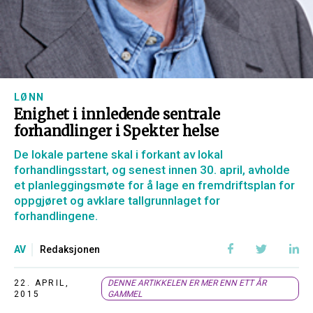
LØNN
Enighet i innledende sentrale
forhandlinger i Spekter helse
De lokale partene skal i forkant av lokal
forhandlingsstart, og senest innen 30. april, avholde
et planleggingsmøte for å lage en fremdriftsplan for
oppgjøret og avklare tallgrunnlaget for
forhandlingene.
AV
Redaksjonen
22. APRIL,
DENNE ARTIKKELEN ER MER ENN ETT ÅR
2015
GAMMEL