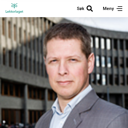
Søk
Meny