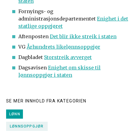
staten
Fornyings- og
administrasjonsdepartementet
Enighet i det
statlige oppgjøret
Aftenposten
Det blir ikke streik i staten
VG
Århundrets likelønnsoppgjør
Dagbladet
Storstreik avverget
Dagsavisen
Enighet om skisse til
lønnsoppgjør i staten
SE MER INNHOLD FRA KATEGORIEN
LØNN
LØNNSOPPGJØR