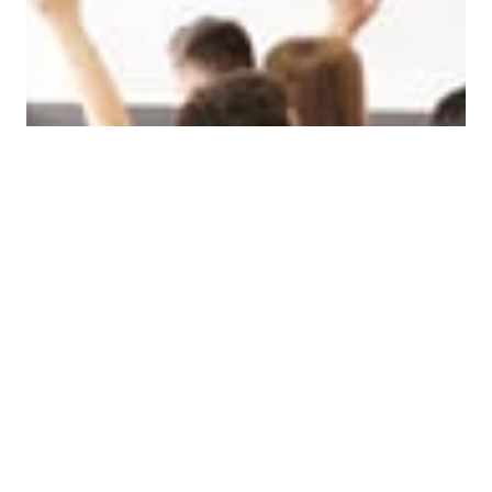
GODTA ALLE
AVVIS ALLE
VIS DETALJER
STRENGT NØDVENDIG
YTELSE
MÅLRETTING
FUNKSJONALITET
Strengt nødvendig
Ytelse
Målretting
Funksjonalitet
Strengt nødvendige informasjonskapsler
tillater kjernefunksjoner på nettstedet, som
brukerinnlogging og kontoadministrasjon.
Nettstedet kan ikke brukes riktig uten strengt
nødvendige informasjonskapsler.