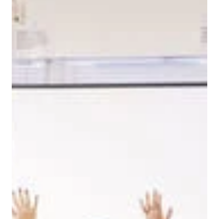
×
Dette nettstedet bruker
informasjonskapsler
Vi bruker informasjonskapsler for å tilpasse
innhold, annonser og analysere trafikken
vår. Vi deler også informasjon om din bruk
av nettstedet vårt med våre annonserings-
og analysepartnere som kan kombinere den
med annen informasjon du har gitt dem
eller som de har samlet inn fra din bruk av
tjenestene deres.
Personvernerklæring