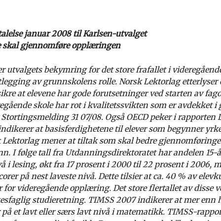
alelse januar 2008 til Karlsen-utvalget
ere skal gjennomføre opplæringen
r utvalgets bekymring for det store frafallet i videregåen
ktlegging av grunnskolens rolle. Norsk Lektorlag etterlyser o
ikre at elevene har gode forutsetninger ved starten av fa
deregående skole har rot i kvalitetssvikten som er avdekket
i Stortingsmelding 31 07/08. Også OECD peker i rapporten L
indikerer at basisferdighetene til elever som begynner yr
sk Lektorlag mener at tiltak som skal bedre gjennomføring
nn. I følge tall fra Utdanningsdirektoratet har andelen 15-
å i lesing, økt fra 17 prosent i 2000 til 22 prosent i 2006, 
orer på nest laveste nivå. Dette tilsier at ca. 40 % av elevk
 for videregående opplæring. Det store flertallet av disse v
esfaglig studieretning. TIMSS 2007 indikerer at mer enn 
 på et lavt eller særs lavt nivå i matematikk. TIMSS-rappor