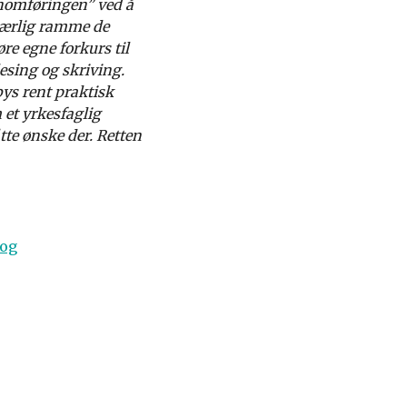
nnomføringen” ved å
l særlig ramme de
re egne forkurs til
esing og skriving.
bys rent praktisk
 et yrkesfaglig
te ønske der. Retten
 og