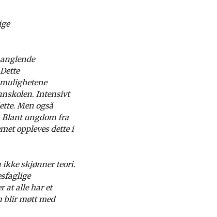
ige
manglende
 Dette
r mulighetene
nnskolen. Intensivt
ette. Men også
g. Blant ungdom fra
met oppleves dette i
ikke skjønner teori.
esfaglige
 at alle har et
m blir møtt med