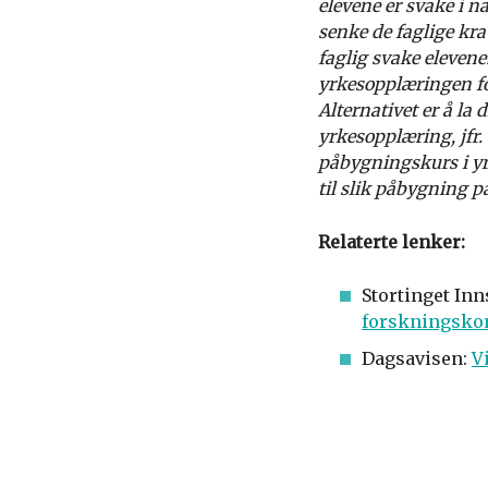
elevene er svake i n
senke de faglige krav
faglig svake elevene
yrkesopplæringen fo
Alternativet er å la
yrkesopplæring, jfr.
påbygningskurs i yr
til slik påbygning p
Relaterte lenker:
Stortinget Inn
forskningsko
Dagsavisen:
V