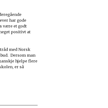
ideregående
lever har gode
s være et godt
eget positivt at
 i tråd med Norsk
 tilbud. Dersom man
kanskje hjelpe flere
skolen, er så