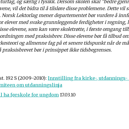
aturfag, og særlig i fysikk. Dersom skolen skal ”bedre gje
ene, vil det bidra til å tilsløre disse problemene. Dette vi
. Norsk Lektorlag mener departementet bør vurdere å innfø
r elever med svake grunnleggende ferdigheter i regning, l
 disse elevene, som kan være skoletrøtte, i første omgang til
 ordningen med praksisbrev. Disse elevene bør få tilbud om
kesteori og allmenne fag på et senere tidspunkt når de måt
å praksisbrevet bør i prinsippet ikke tidsbegrenses.
st. 192 S (2009–2010):
Innstilling fra kirke-, utdannings-
miteen om utdanningslinja
il ha førskole for ungdom
17.03.10