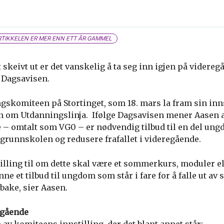
TIKKELEN ER MER ENN ETT ÅR GAMMEL
eivt ut er det vanskelig å ta seg inn igjen på videregå
 Dagsavisen.
skomiteen på Stortinget, som 18. mars la fram sin innst
 om Utdanningslinja. Ifølge Dagsavisen mener Aasen at
– omtalt som VG0 – er nødvendig tilbud til en del ungd
grunnskolen og redusere frafallet i videregående.
stilling til om dette skal være et sommerkurs, moduler e
ne et tilbud til ungdom som står i fare for å falle ut av s
lbake, sier Aasen.
egående