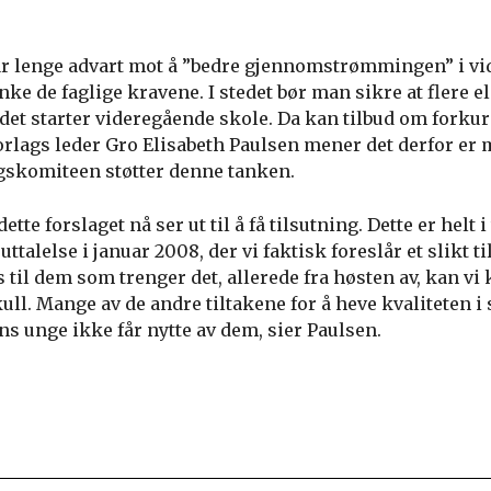
r lenge advart mot å ”bedre gjennomstrømmingen” i v
ke de faglige kravene. I stedet bør man sikre at flere e
det starter videregående skole. Da kan tilbud om forkur
rlags leder Gro Elisabeth Paulsen mener det derfor er m
gskomiteen støtter denne tanken.
 dette forslaget nå ser ut til å få tilsutning. Dette er helt
ttalelse i januar 2008, der vi faktisk foreslår et slikt
s til dem som trenger det, allerede fra høsten av, kan vi 
l. Mange av de andre tiltakene for å heve kvaliteten i 
ns unge ikke får nytte av dem, sier Paulsen.