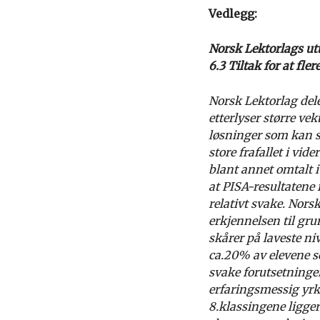
Vedlegg:
Norsk Lektorlags utt
6.3 Tiltak for at fl
Norsk Lektorlag dele
etterlyser større ve
løsninger som kan s
store frafallet i vi
blant annet omtalt 
at PISA-resultatene 
relativt svake. Nor
erkjennelsen til gru
skårer på laveste niv
ca.20% av elevene sc
svake forutsetninger
erfaringsmessig yrk
8.klassingene ligger