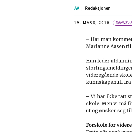
AV
Redaksjonen
19. MARS, 2010
DENNE AR
– Har man kommet sk
Marianne Aasen til
Hun leder utdanning
stortingsmeldingen
videregående skole 
kunnskapshull fra 
– Vi har ikke tatt 
skole. Men vi må fin
ut og ønsker seg ti
Forskole for vider