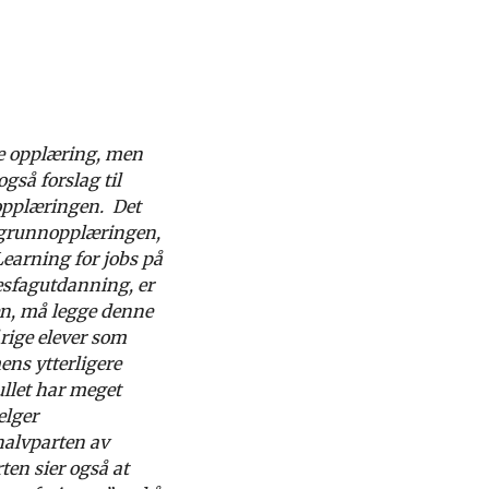
de opplæring, men
gså forslag til
gopplæringen. Det
 i grunnopplæringen,
earning for jobs på
kesfagutdanning, er
en, må legge denne
årige elever som
mens ytterligere
ullet har meget
elger
halvparten av
ten sier også at