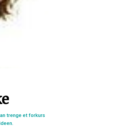
ke
n trenge et forkurs
ideen.