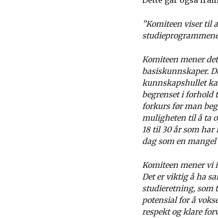
Dette går også fram
”Komiteen viser til a
studieprogrammene, 
Komiteen mener det
basiskunnskaper. Det
kunnskapshullet kan
begrenset i forhold 
forkurs før man beg
muligheten til å ta
18 til 30 år som har
dag som en mangel o
Komiteen mener vi i
Det er viktig å ha 
studieretning, som t
potensial for å voks
respekt og klare for