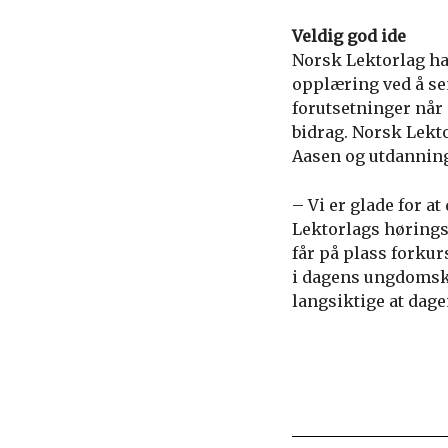
Veldig god ide
Norsk Lektorlag ha
opplæring ved å sen
forutsetninger når 
bidrag. Norsk Lekto
Aasen og utdannin
– Vi er glade for at
Lektorlags høringsu
får på plass forkur
i dagens ungdomskul
langsiktige at dage