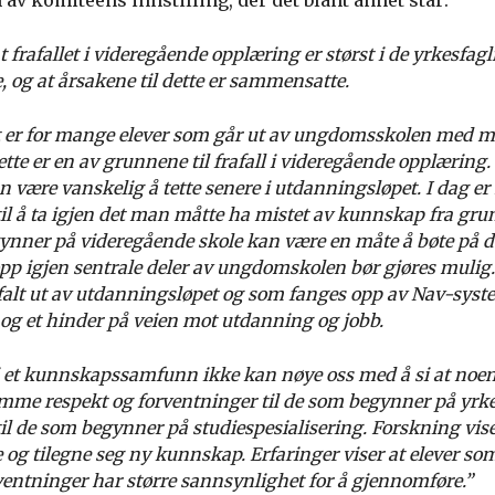
 av komiteens innstilling, der det blant annet står:
t frafallet i videregående opplæring er størst i de yrkesfagl
og at årsakene til dette er sammensatte.
 er for mange elever som går ut av ungdomsskolen med 
te er en av grunnene til frafall i videregående opplæring.
 være vanskelig å tette senere i utdanningsløpet. I dag e
til å ta igjen det man måtte ha mistet av kunnskap fra gru
ynner på videregående skole kan være en måte å bøte på d
 opp igjen sentrale deler av ungdomskolen bør gjøres muli
 falt ut av utdanningsløpet og som fanges opp av Nav-syste
g et hinder på veien mot utdanning og jobb.
 et kunnskapssamfunn ikke kan nøye oss med å si at noen 
samme respekt og forventninger til de som begynner på yrk
il de som begynner på studiespesialisering. Forskning viser
e og tilegne seg ny kunnskap. Erfaringer viser at elever so
ventninger har større sannsynlighet for å gjennomføre.”