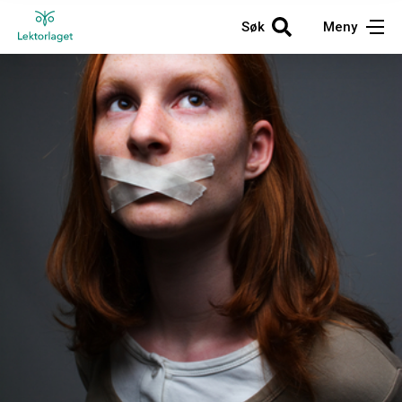
Søk
Meny