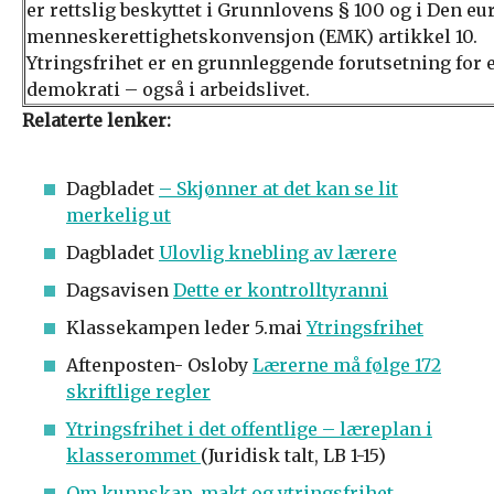
er rettslig beskyttet i Grunnlovens § 100 og i Den e
menneskerettighetskonvensjon (EMK) artikkel 10.
Ytringsfrihet er en grunnleggende forutsetning for e
demokrati – også i arbeidslivet.
Relaterte lenker:
Dagbladet
– Skjønner at det kan se lit
merkelig ut
Dagbladet
Ulovlig knebling av lærere
Dagsavisen
Dette er kontrolltyranni
Klassekampen leder 5.mai
Ytringsfrihet
Aftenposten- Osloby
Lærerne må følge 172
skriftlige regler
Ytringsfrihet i det offentlige – læreplan i
klasserommet
(Juridisk talt, LB 1-15)
Om kunnskap, makt og ytringsfrihet