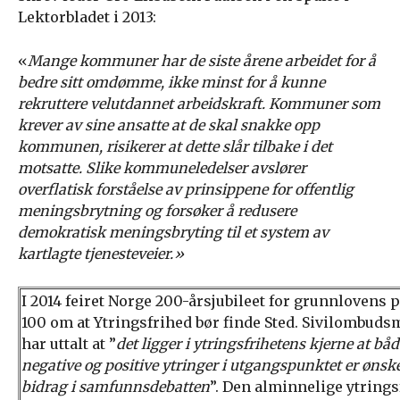
Lektorbladet i 2013:
«
Mange kommuner har de siste årene arbeidet for å
bedre sitt omdømme, ikke minst for å kunne
rekruttere velutdannet arbeidskraft. Kommuner som
krever av sine ansatte at de skal snakke opp
kommunen, risikerer at dette slår tilbake i det
motsatte. Slike kommuneledelser avslører
overflatisk forståelse av prinsippene for offentlig
meningsbrytning og forsøker å redusere
demokratisk meningsbryting til et system av
kartlagte tjenesteveier.»
I 2014 feiret Norge 200-årsjubileet for grunnlovens 
100 om at Ytringsfrihed bør finde Sted. Sivilombud
har uttalt at ”
det ligger i ytringsfrihetens kjerne at båd
negative og positive ytringer i utgangspunktet er ønsk
bidrag i samfunnsdebatten
”. Den alminnelige ytrings