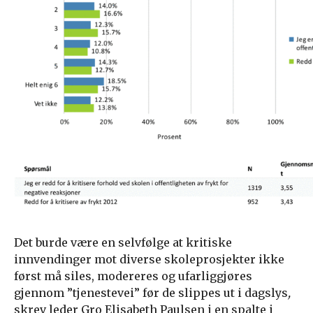
Det burde være en selvfølge at kritiske
innvendinger mot diverse skoleprosjekter ikke
først må siles, modereres og ufarliggjøres
gjennom ”tjenestevei” før de slippes ut i dagslys
,
skrev leder Gro Elisabeth Paulsen i en spalte i