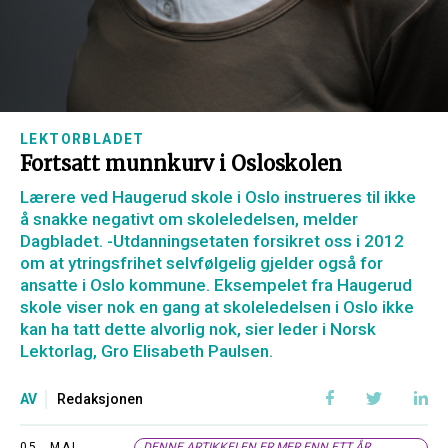
LEKTORBLADET
Fortsatt munnkurv i Osloskolen
Lærere ved Haugerud skole i Oslo instrueres til ikke
å snakke negativt om skoleledelsen, melder
Dagbladet. -Utdanningsetaten forsikret oss i 2012
om at ytringsfrihet selvfølgelig gjelder også for
ansatte i Oslo kommune. Eksempelet fra Haugerud
skole viser nok en gang at skoleledelsen i Oslo ikke
kan ha tatt dette alvorlig nok, sier leder i Norsk
Lektorlag, Gro Elisabeth Paulsen.
AV
Redaksjonen
05. MAI,
DENNE ARTIKKELEN ER MER ENN ETT ÅR