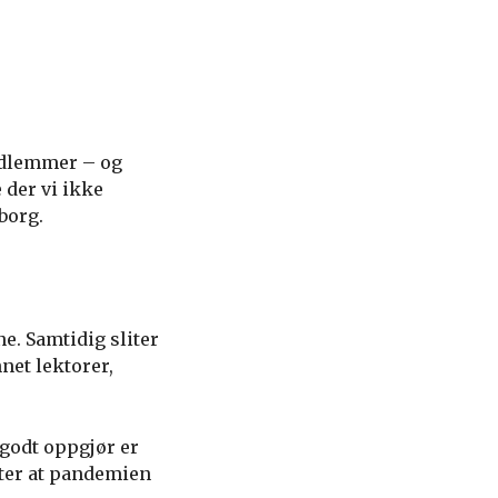
edlemmer – og
 der vi ikke
borg.
. Samtidig sliter
net lektorer,
godt oppgjør er
tter at pandemien