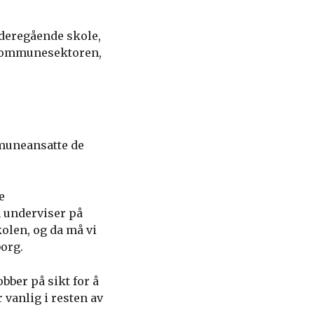
ideregående skole,
r kommunesektoren,
muneansatte de
e
m underviser på
olen, og da må vi
borg.
bber på sikt for å
 vanlig i resten av