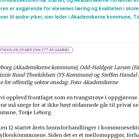
mmunesektoren har startet, og Akademikerne forventer et 
eren er avgjørende for elevenes læring og kvaliteten i skol
inner til andre yrker, sier leder i Akademikerne kommune, T
TIKKELEN ER MER ENN ETT ÅR GAMMEL
Leborg (Akademikerne kommune), Odd-Haldgeir Larsen (Fa
izzie Ruud Thorkildsen (YS Kommune) og Steffen Handal (
 for offentlig sektor onsdag. Foto: Akademikerne
 vi opplevd frontfaget som en tvangstrøye i oppgjørene.
 må sørge for at ikke høyt utdannede går til privat sekt
mune, Tonje Leborg.
kken 12 startet årets lønnsforhandlinger i kommunesekto
ylkeskommunene. Siden det er et mellomoppgjør, forh