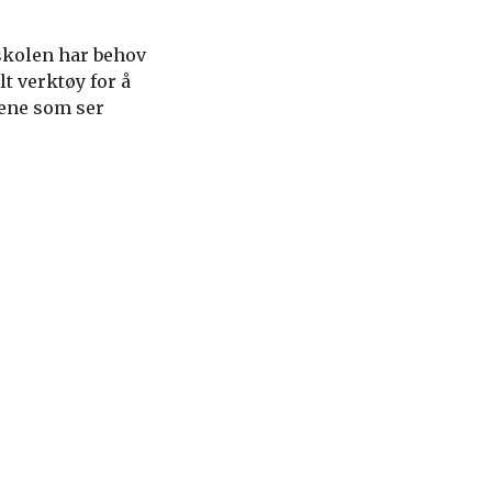
 skolen har behov
t verktøy for å
nene som ser