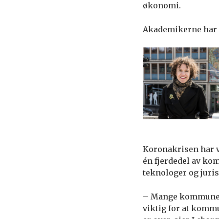
økonomi.
Akademikerne har e
Koronakrisen har v
én fjerdedel av ko
teknologer og juris
– Mange kommuner s
viktig for at komm