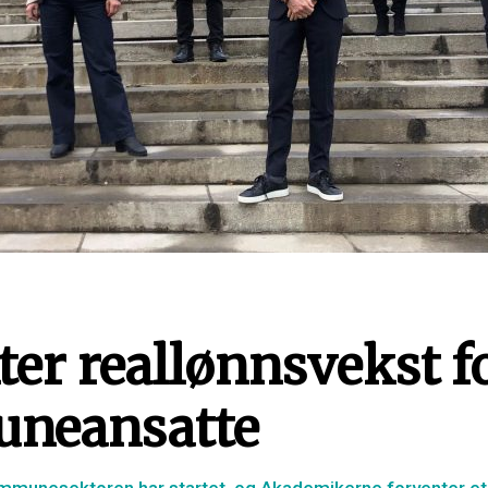
ter reallønnsvekst f
neansatte