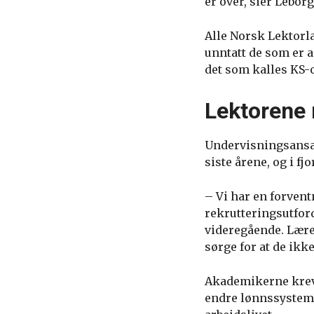
er over, sier Lebor
Alle Norsk Lektorl
unntatt de som er 
det som kalles KS-
Lektorene 
Undervisningsansat
siste årene, og i f
– Vi har en forvent
rekrutteringsutfor
videregående. Lærer
sørge for at de ikk
Akademikerne krever
endre lønnssystemet