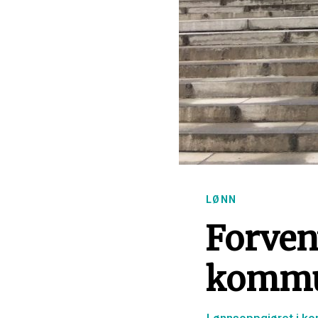
LØNN
Forven
kommu