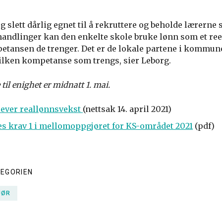
og slett dårlig egnet til å rekruttere og beholde lærerne
handlinger kan den enkelte skole bruke lønn som et reel
etansen de trenger. Det er de lokale partene i kommu
ilken kompetanse som trengs, sier Leborg.
til enighet er midnatt 1. mai.
rever reallønnsvekst
(nettsak 14. april 2021)
 krav 1 i mellomoppgjøret for KS-området 2021
(pdf)
TEGORIEN
JØR