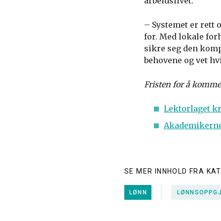
arbeidslivet.
– Systemet er rett 
for. Med lokale for
sikre seg den komp
behovene og vet hv
Fristen for å komme 
Lektorlaget k
Akademikernes
SE MER INNHOLD FRA KA
LØNN
LØNNSOPPG