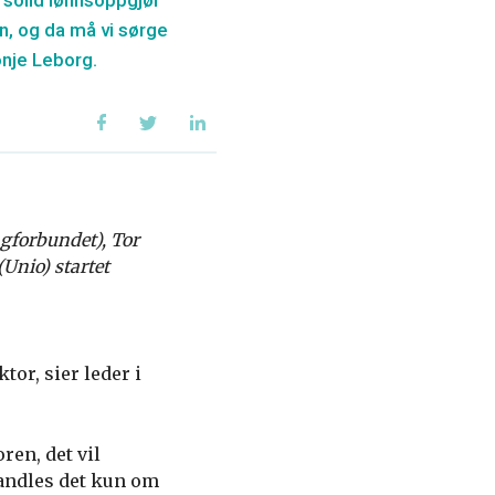
solid lønnsoppgjør
en, og da må vi sørge
onje Leborg.
gforbundet), Tor
Unio) startet
or, sier leder i
ren, det vil
andles det kun om