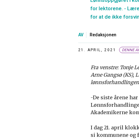
Lønnsoppgjøret i ko
for lektorene. - Lær
for at de ikke forsv
AV
Redaksjonen
21. APRIL, 2021
DENNE AR
Fra venstre: Tonje 
Arne Gangsø (KS), L
lønnsforhandlingene
-De siste årene har
Lønnsforhandlingene
Akademikerne kom
I dag 21. april klo
si kommunene og f