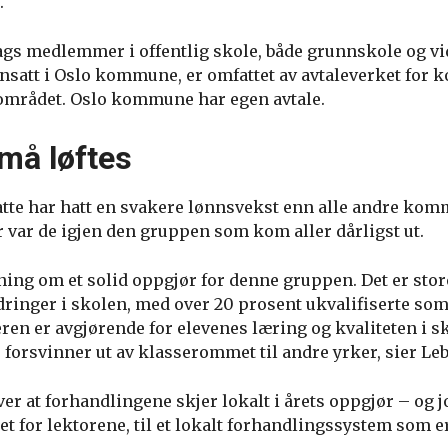
g.
ags medlemmer i offentlig skole, både grunnskole og v
ansatt i Oslo kommune, er omfattet av avtaleverket fo
området. Oslo kommune har egen avtale.
må løftes
te har hatt en svakere lønnsvekst enn alle andre kom
jor var de igjen den gruppen som kom aller dårligst ut.
ning om et solid oppgjør for denne gruppen. Det er stor
dringer i skolen, med over 20 prosent ukvalifiserte so
en er avgjørende for elevenes læring og kvaliteten i sk
e forsvinner ut av klasserommet til andre yrker, sier Le
 at forhandlingene skjer lokalt i årets oppgjør – og jo
 for lektorene, til et lokalt forhandlingssystem som er