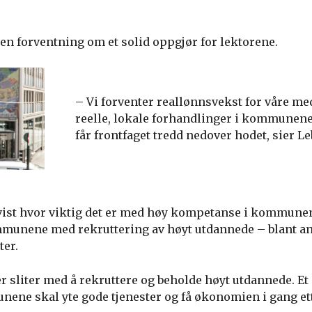
n forventning om et solid oppgjør for lektorene.
– Vi forventer reallønnsvekst for våre m
reelle, lokale forhandlinger i kommunene
får frontfaget tredd nedover hodet, sier Le
ist hvor viktig det er med høy kompetanse i kommunene
mmunene med rekruttering av høyt utdannede – blant an
ter.
liter med å rekruttere og beholde høyt utdannede. Et 
unene skal yte gode tjenester og få økonomien i gang e