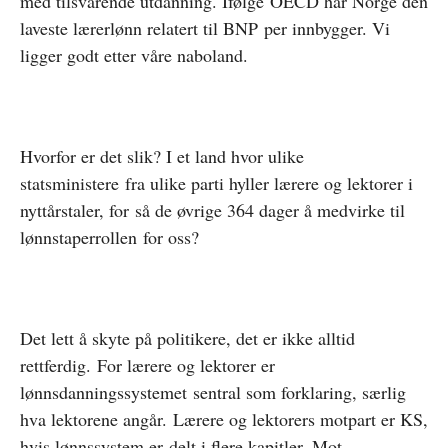
med tilsvarende utdanning. Ifølge OECD har Norge den
laveste lærerlønn relatert til BNP per innbygger. Vi
ligger godt etter våre naboland.
Hvorfor er det slik? I et land hvor ulike
statsministere fra ulike parti hyller lærere og lektorer i
nyttårstaler, for så de øvrige 364 dager å medvirke til
lønnstaperrollen for oss?
Det lett å skyte på politikere, det er ikke alltid
rettferdig. For lærere og lektorer er
lønnsdanningssystemet sentral som forklaring, særlig
hva lektorene angår. Lærere og lektorers motpart er KS,
hvis lønnssystem er delt i flere kapitler. Mot