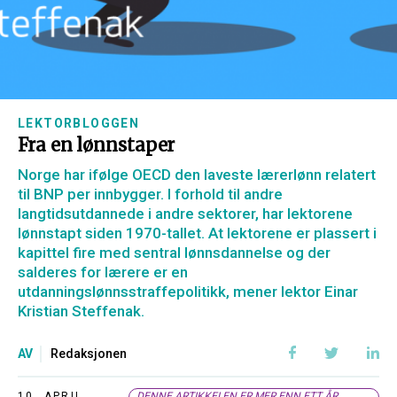
LEKTORBLOGGEN
Fra en lønnstaper
Norge har ifølge OECD den laveste lærerlønn relatert
til BNP per innbygger. I forhold til andre
langtidsutdannede i andre sektorer, har lektorene
lønnstapt siden 1970-tallet. At lektorene er plassert i
kapittel fire med sentral lønnsdannelse og der
salderes for lærere er en
utdanningslønnsstraffepolitikk, mener lektor Einar
Kristian Steffenak.
AV
Redaksjonen
10. APRIL,
DENNE ARTIKKELEN ER MER ENN ETT ÅR