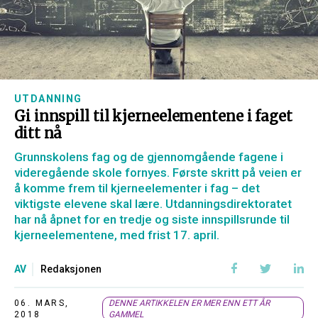
UTDANNING
Gi innspill til kjerneelementene i faget
ditt nå
Grunnskolens fag og de gjennomgående fagene i
videregående skole fornyes. Første skritt på veien er
å komme frem til kjerneelementer i fag – det
viktigste elevene skal lære. Utdanningsdirektoratet
har nå åpnet for en tredje og siste innspillsrunde til
kjerneelementene, med frist 17. april.
AV
Redaksjonen
06. MARS,
DENNE ARTIKKELEN ER MER ENN ETT ÅR
2018
GAMMEL