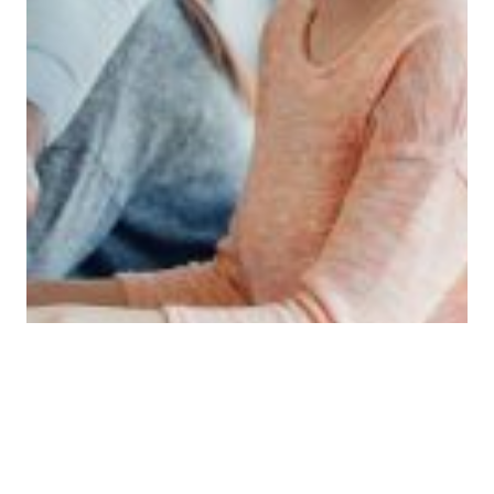
UTDANNING
Skolefravær: Sett makstall for
elevgrupper
– Vi må sette et makstall for antall elever i
klasserommene, slik at lærerne får tid til å følge opp