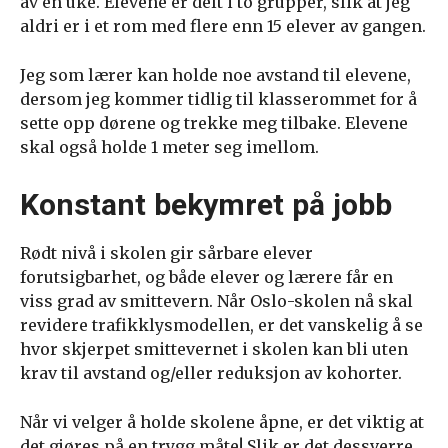
av en uke. Elevene er delt i to grupper, slik at jeg
aldri er i et rom med flere enn 15 elever av gangen.
Jeg som lærer kan holde noe avstand til elevene,
dersom jeg kommer tidlig til klasserommet for å
sette opp dørene og trekke meg tilbake. Elevene
skal også holde 1 meter seg imellom.
Konstant bekymret på jobb
Rødt nivå i skolen gir sårbare elever
forutsigbarhet, og både elever og lærere får en
viss grad av smittevern. Når Oslo-skolen nå skal
revidere trafikklysmodellen, er det vanskelig å se
hvor skjerpet smittevernet i skolen kan bli uten
krav til avstand og/eller reduksjon av kohorter.
Når vi velger å holde skolene åpne, er det viktig at
det gjøres på en trygg måte! Slik er det dessverre