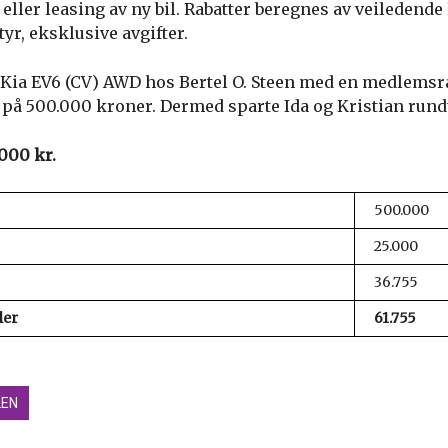
eller leasing av ny bil. Rabatter beregnes av veiledende 
yr, eksklusive avgifter.
 Kia EV6 (CV) AWD hos Bertel O. Steen med en medlemsra
 på 500.000 kroner. Dermed sparte Ida og Kristian rund
.000 kr.
500.000
25.000
36.755
ler
61.755
LEN