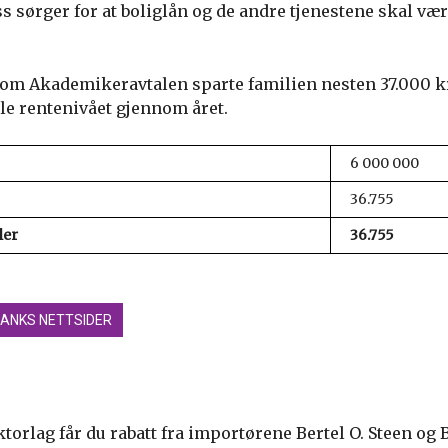
 sørger for at boliglån og de andre tjenestene skal væ
nom Akademikeravtalen sparte familien nesten 37.000 kr
le rentenivået gjennom året.
6 000 000
36.755
ler
36.755
BANKS NETTSIDER
orlag får du rabatt fra importørene Bertel O. Steen og