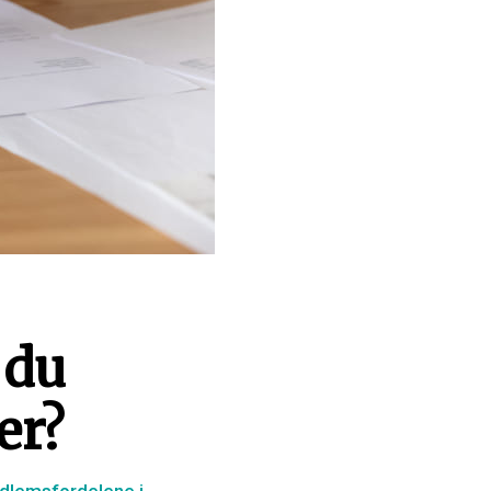
 du
er?