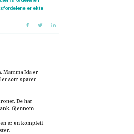
edlemsfordelene i
sfordelene er ekte.
n. Mamma Ida er
eler som sparer
kroner. De har
 Bank. Gjennom
len er en komplett
ster.