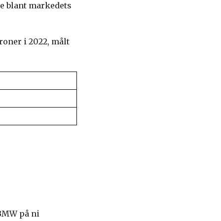
re blant markedets
oner i 2022, målt
 BMW på ni