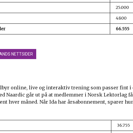
25.000
4800
ler
66.555
ANDS NETTSIDER
lbyr online, live og interaktiv trening som passer fint i
ed Naardic går ut på at medlemmer i Norsk Lektorlag få
nt hver måned. Når Ida har årsabonnement, sparer hun 
36.755