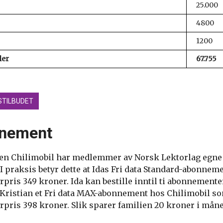
25.000
4800
1200
ler
67.755
STILBUDET
nnement
en Chilimobil har medlemmer av Norsk Lektorlag egne 
 praksis betyr dette at Idas Fri data Standard-abonneme
ris 349 kroner. Ida kan bestille inntil ti abonnementer
r Kristian et Fri data MAX-abonnement hos Chilimobil s
pris 398 kroner. Slik sparer familien 20 kroner i mån