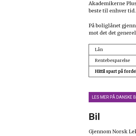
Akademikerne Pluss
beste til enhver tid.
På boliglånet gjen
mot det det generel
Lån
Rentebesparelse
Hittil spart på forde
LES MER PÅ DANSKE 
Bil
Gjennom Norsk Lekt