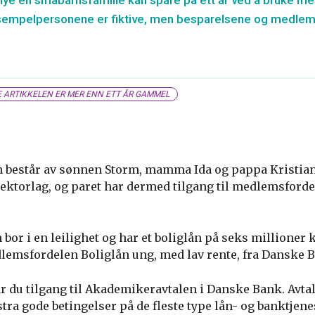
mye en småbarnsfamilie kan spare på ett år ved å bruke m
sempelpersonene er fiktive, men besparelsene og medlem
 ARTIKKELEN ER MER ENN ETT ÅR GAMMEL
n består av sønnen Storm, mamma Ida og pappa Kristia
ktorlag, og paret har dermed tilgang til medlemsford
bor i en leilighet og har et boliglån på seks millioner 
dlemsfordelen Boliglån ung, med lav rente, fra Danske
r du tilgang til Akademikeravtalen i Danske Bank. Avta
ra gode betingelser på de fleste type lån- og banktjene