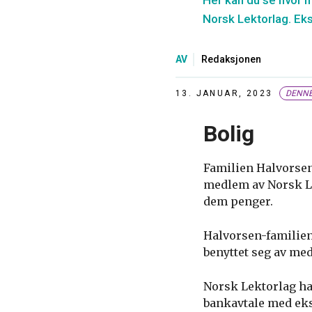
Her kan du se hvor 
Norsk Lektorlag. Ek
AV
Redaksjonen
13. JANUAR, 2023
DENNE
Bolig
Familien Halvorse
medlem av Norsk Le
dem penger.
Halvorsen-familien 
benyttet seg av me
Norsk Lektorlag ha
bankavtale med ekst