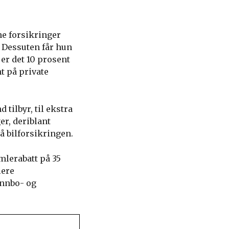
ne forsikringer
. Dessuten får hun
 er det 10 prosent
nt på private
 tilbyr, til ekstra
er, deriblant
å bilforsikringen.
mlerabatt på 35
lere
innbo- og