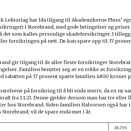
 Lektorlag har Ida tilgang til Akademikerne Pluss’ eg
rsikringer) i Storebrand, med gode betingelser og priser
å det som kalles personlige skadeforsikringer. I tillegg
iller forsikringen på nett. Du kan spare opp til 37 prose
nd gir tilgang til de aller fleste forsikringer Storebrand
ngelser. Familien benytter seg av en rekke av forsikring
d rabatten på 37 prosent sparte familien 4800 kroner p
relsene på forsikring til å bli enda større, da en ny sa
kraft fra 1.1.23. Denne gjelder dersom man har tre eller f
er hos Storebrand. Siden familien Halvorsen også har 
 Storebrand, vil de spare enda mer i år.
36.755