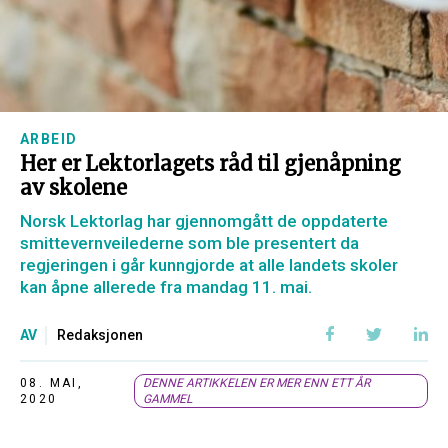
ARBEID
Her er Lektorlagets råd til gjenåpning
av skolene
Norsk Lektorlag har gjennomgått de oppdaterte
smittevernveilederne som ble presentert da
regjeringen i går kunngjorde at alle landets skoler
kan åpne allerede fra mandag 11. mai.
AV
Redaksjonen
08. MAI,
DENNE ARTIKKELEN ER MER ENN ETT ÅR
2020
GAMMEL