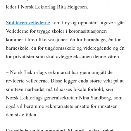
leder i Norsk Lektorlag Rita Helgesen.
Smittevernveilederne
kom i ny og oppdatert utgave i går.
Veilederne for trygge skoler i koronasituasjonen
kommer i fire ulike versjoner: én for barnehage, én for
barneskole, én for ungdomsskole og videregående og én
for privatister som skal avlegge eksamen denne våren.
– Norsk Lektorlags sekretariat har gjennomgått de
reviderte veilederne. Disse legger enda større vekt på at
smittevernarbeidet må tilpasses lokale forhold, sier
Norsk Lektorlags generalsekretær Nina Sandborg, som
også vil berømme sekretariatets ansatte for innsatsen
den siste tiden.
Da veilederne ble presentert 20. april, understreket