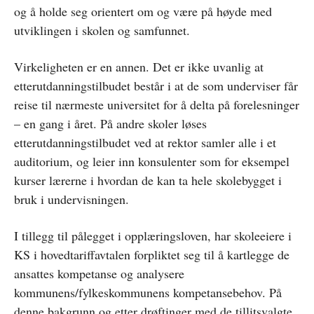
og å holde seg orientert om og være på høyde med
utviklingen i skolen og samfunnet.
Virkeligheten er en annen. Det er ikke uvanlig at
etterutdanningstilbudet består i at de som underviser får
reise til nærmeste universitet for å delta på forelesninger
– en gang i året. På andre skoler løses
etterutdanningstilbudet ved at rektor samler alle i et
auditorium, og leier inn konsulenter som for eksempel
kurser lærerne i hvordan de kan ta hele skolebygget i
bruk i undervisningen.
I tillegg til pålegget i opplæringsloven, har skoleeiere i
KS i hovedtariffavtalen forpliktet seg til å kartlegge de
ansattes kompetanse og analysere
kommunens/fylkeskommunens kompetansebehov. På
denne bakgrunn og etter drøftinger med de tillitsvalgte,