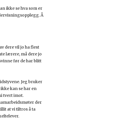
kan ikke se hva som er
ndervisningsopplegg. Å
 dere vil jo ha flest
nte lærere, må dere jo
inne før de har blitt
tidstyvene. Jeg bruker
ikke kan se har en
i tvert imot.
r samarbeidsmøter der
t at vi tiltros å ta
eltelever.