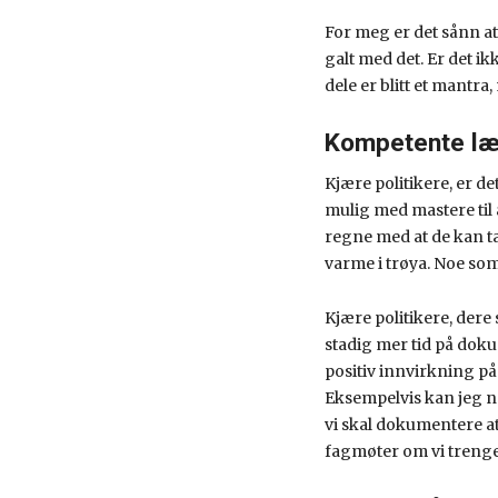
For meg er det sånn at
galt med det. Er det 
dele er blitt et mantra,
Kompetente læ
Kjære politikere, er de
mulig med mastere til 
regne med at de kan ta
varme i trøya. Noe som 
Kjære politikere, dere
stadig mer tid på dok
positiv innvirkning på 
Eksempelvis kan jeg n
vi skal dokumentere at v
fagmøter om vi trenger