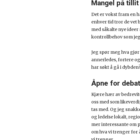
Mangel på tillit
Det er vokst fram en hæ
enhver tid tror de ve
med såkalte nye ideer 
kontrollbehov som jeg 
Jeg spør meg hva gjør j
annerledes, fortere og
har søkt å gå i dybden
Åpne for debat
Kjære hær av bedreviter
oss med som likeverdig
tas med. Og jeg snakk
og ledelse lokalt, regi
mer interessante om pr
om hva vi trenger for 
vi trenger.