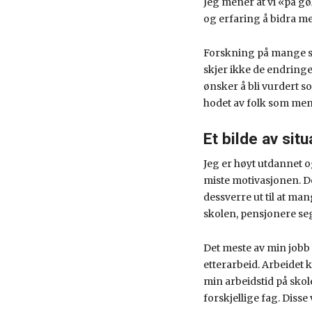
Jeg mener at vi «på g
og erfaring å bidra med
Forskning på mange sk
skjer ikke de endringe
ønsker å bli vurdert s
hodet av folk som mene
Et bilde av sit
Jeg er høyt utdannet 
miste motivasjonen. Det
dessverre ut til at man
skolen, pensjonere seg
Det meste av min jobb
etterarbeid. Arbeidet k
min arbeidstid på skol
forskjellige fag. Disse