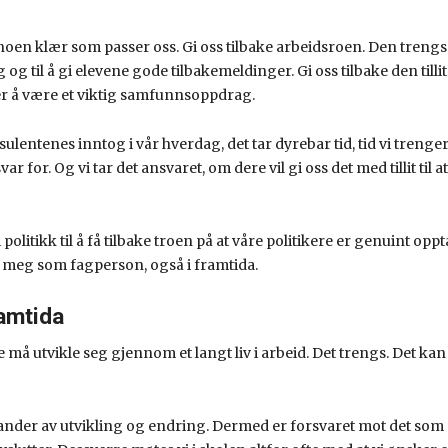
noen klær som passer oss. Gi oss tilbake arbeidsroen. Den trengs t
 til å gi elevene gode tilbakemeldinger. Gi oss tilbake den tillit
ser å være et viktig samfunnsoppdrag.
ulentenes inntog i vår hverdag, det tar dyrebar tid, tid vi trenge
ar for. Og vi tar det ansvaret, om dere vil gi oss det med tillit til at 
politikk til å få tilbake troen på at våre politikere er genuint oppt
 meg som fagperson, også i framtida.
ramtida
e må utvikle seg gjennom et langt liv i arbeid. Det trengs. Det kan 
tander av utvikling og endring. Dermed er forsvaret mot det som 