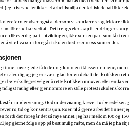
ølvet» i landets mange klasserom må tas med i debatten. Vi har
. Jeg trives heller ikke i et arbeidsmiljø der kritisk debatt ikke ek
olereformer viser også at dersom vi som lærere og lektorer ikk
r politikerne har vedtatt. Det trengs eierskap til endringer som ø
om en likeverdig part i utviklingen, ikke som en part som får tre
r å vite hva som foregår i skolen bedre enn oss som er der.
uasjonen
og finner mye glede i å lede ungdommen i klasserommene, men nå
 er alvorlig og jeg er svært glad for en debatt der kritikken rette
ge i lærerkollegiet velger å rette kritikken innover, eller enda ver
 tidligst mulig eller gjennomføre en stille protest i skolens kor
 består i undervisning. God undervisning krever forberedelser
rever ro, tid og konsentrasjon. Roen til å gjøre arbeidet finner je
en fordi der foregår det så mye annet. Jeg har mellom 100 og 150 e
 vil jeg gjerne følge opp på best mulig måte, men da må jeg ha skjer