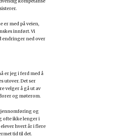
 nødvendig kompetanse
sisterer.
e er med på veien,
nskes innført. Vi
dd endringer ned over
 er jeg i ferd med å
s utover. Det ser
re velger å gå ut av
ridorer og møterom.
, gjennomføring og
g ofte ikke lenger i
lever hvert år i flere
met tid til det.