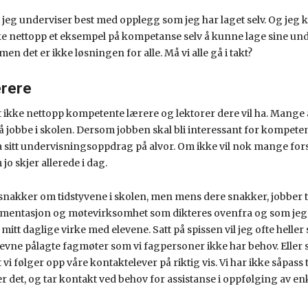
 jeg underviser best med opplegg som jeg har laget selv. Og jeg 
ikke nettopp et eksempel på kompetanse selv å kunne lage sine u
 men det er ikke løsningen for alle. Må vi alle gå i takt?
rere
t ikke nettopp kompetente lærere og lektorer dere vil ha. Mange av
å jobbe i skolen. Dersom jobben skal bli interessant for kompete
 sitt undervisningsoppdrag på alvor. Om ikke vil nok mange forsv
jo skjer allerede i dag.
 snakker om tidstyvene i skolen, men mens dere snakker, jobber 
umentasjon og møtevirksomhet som dikteres ovenfra og som jeg 
mitt daglige virke med elevene. Satt på spissen vil jeg ofte heller s
evne pålagte fagmøter som vi fagpersoner ikke har behov. Elle
i følger opp våre kontaktelever på riktig vis. Vi har ikke såpass tilli
 det, og tar kontakt ved behov for assistanse i oppfølging av enk