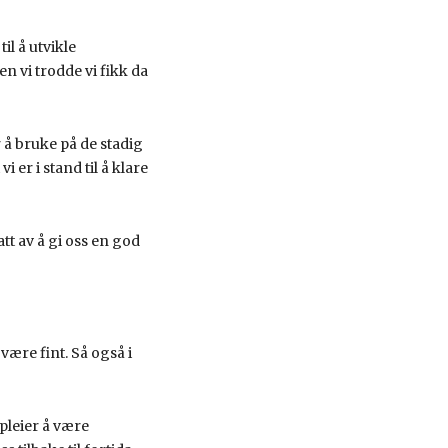
il å utvikle
en vi trodde vi fikk da
r å bruke på de stadig
vi er i stand til å klare
att av å gi oss en god
være fint. Så også i
pleier å være