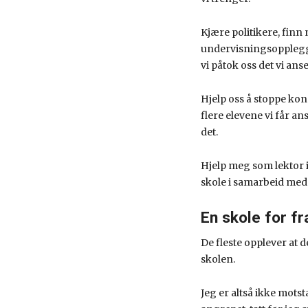
Kjære politikere, finn 
undervisningsopplegg og
vi påtok oss det vi an
Hjelp oss å stoppe kons
flere elevene vi får ansv
det.
Hjelp meg som lektor i 
skole i samarbeid med
En skole for f
De fleste opplever at d
skolen.
Jeg er altså ikke mots