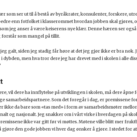
r som ser ut til å bestå av byråkrater, konsulenter, forskere, utr
t bedre enn fotfolket i klasserommet hvordan jobben skal gjøres
som jeg anser å være keiserens nye klær. Denne hæren ser også ut 
forstår som mangel på tillit.
eg galt, siden jeg stadig får høre at det jeg gjør ikke er bra nok. 
 i dybden, men hva tror dere jeg har drevet med i skolen i alle di
?
t
e, vil dere ha innflytelse på utviklingen i skolen, må dere åpne fo
e samarbeidspartnere. Som det foregår i dag, er premissene for 
er ikke da bare som «tas med» i form av samarbeidsmøter mello
onalt og nasjonalt. Jeg snakker om i vårt virke i hverdagen på skol
emissene ikke var gitt før vi møttes. Møtene ville blitt mer frukt
å gjøre den gode jobben vi hver dag ønsker å gjøre. I stedet for a