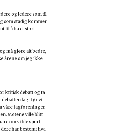
edere og ledere som til
, og som stadig kommer
til å ha et stort
Jeg må gjøre alt bedre,
sse årene om jeg ikke
r kritisk debatt og ta
debatten lagt før vi
m våre fagforeninger
en. Møtene ville blitt
bare om vi ble spurt
t dere har bestemt hva