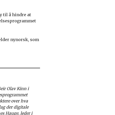
 til å hindre at
ettelsesprogrammet
gjelder nynorsk, som
eir Olav Kinn i
lsesprogrammet
ktere over hva
g der digitale
es Hauge, leder i