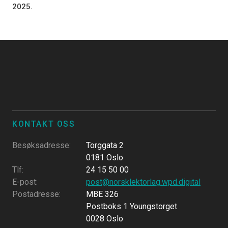
2025.
KONTAKT OSS
Besøksadresse
:
Torggata 2
0181 Oslo
Tlf
:
24 15 50 00
E-post
:
post@norsklektorlag.wpd.digital
Postadresse
:
MBE 326
Postboks 1 Youngstorget
0028 Oslo