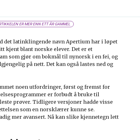
TIKKELEN ER MER ENN ETT ÅR GAMMEL
 det latinklingende navn Apertium har i løpet
itt kjent blant norske elever. Det er et
am som gjør om bokmål til nynorsk i en fei, og
lgjengelig på nett. Det kan også lastes ned og
mmet noen utfordringer, først og fremst for
telsesprogrammer er forbudt å bruke til
este prøver. Tidligere versjoner hadde visse
ettelsen som en norsklærer kunne se.
adig mer avansert. Nå kan slike kjennetegn lett