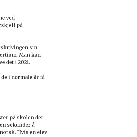
ne ved
skjell på
skrivingen sin.
Apertium. Man kan
e det i 2021.
 de i normale år få
ster på skolen der
oen sekunder å
norsk. Hvis en elev