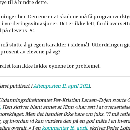
mye til å hindre dette.
sninger her. Den ene er at skolene må få programverktøy
 i vurderingssituasjoner. Det er ikke lett, fordi overs
 på elevens PC.
vi må slutte å gi egen karakter i sidemål. Utfordringen 
 prosent av elevene på vg3.
atet kan ikke lukke øynene for problemet.
ørst publisert i
Aftenposten 11. april 2021
.
Utdanningsdirektoratet Per-Kristian Larsen-Evjen svarte G
.
Han skriver blant annet at Kinn «har rett i at oversette
norskfaget. Men det handler ikke bare om juks. Vi må refle
 og hvordan vi kan vurdere den på en god måte i en hverda
elige overalt.» I en
kommentar 16. april,
skriver Peder Lofn