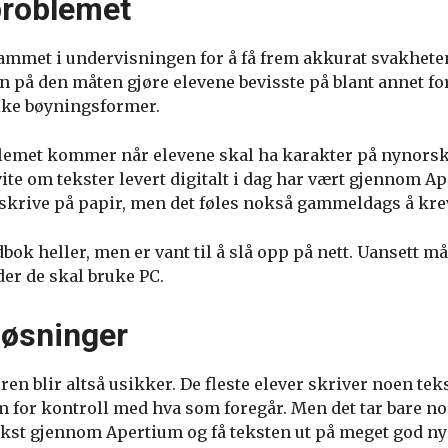
problemet
mmet i undervisningen for å få frem akkurat svakhete
 på den måten gjøre elevene bevisste på blant annet for
like bøyningsformer.
lemet kommer når elevene skal ha karakter på nynorsk
vite om tekster levert digitalt i dag har vært gjennom 
skrive på papir, men det føles nokså gammeldags å krev
ok heller, men er vant til å slå opp på nett. Uansett må
der de skal bruke PC.
løsninger
n blir altså usikker. De fleste elever skriver noen tek
m for kontroll med hva som foregår. Men det tar bare n
kst gjennom Apertium og få teksten ut på meget god ny