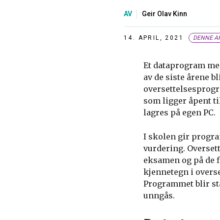
AV
Geir Olav Kinn
14. APRIL, 2021
DENNE AR
Et dataprogram med
av de siste årene bl
oversettelsesprogr
som ligger åpent ti
lagres på egen PC.
I skolen gir progra
vurdering. Overset
eksamen og på de fl
kjennetegn i overs
Programmet blir st
unngås.