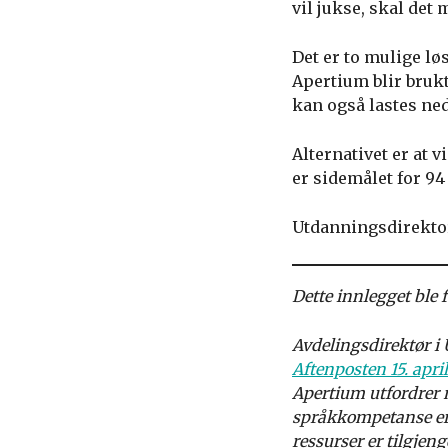
vil jukse, skal det 
Det er to mulige lø
Apertium blir brukt
kan også lastes ned
Alternativet er at 
er sidemålet for 94
Utdanningsdirektor
Dette innlegget ble f
Avdelingsdirektør i 
Aftenposten 15. april
Apertium utfordrer 
språkkompetanse er,
ressurser er tilgjeng