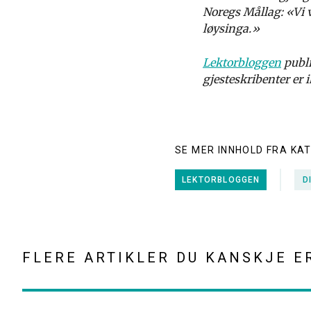
Noregs Mållag: «Vi v
løysinga.»
Lektorbloggen
publi
gjesteskribenter er
SE MER INNHOLD FRA KA
LEKTORBLOGGEN
D
FLERE ARTIKLER DU KANSKJE E