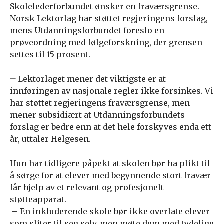
Skolelederforbundet ønsker en fraværsgrense.
Norsk Lektorlag har støttet regjeringens forslag,
mens Utdanningsforbundet foreslo en
prøveordning med følgeforskning, der grensen
settes til 15 prosent.
–
Lektorlaget mener det viktigste er at
innføringen av nasjonale regler ikke forsinkes. Vi
har støttet regjeringens fraværsgrense, men
mener subsidiært at Utdanningsforbundets
forslag er bedre enn at det hele forskyves enda ett
år, uttaler Helgesen.
Hun har tidligere påpekt at skolen bør ha plikt til
å sørge for at elever med begynnende stort fravær
får hjelp av et relevant og profesjonelt
støtteapparat.
– En inkluderende skole bør ikke overlate elever
som sliter til seg selv, men møte dem med tydelige