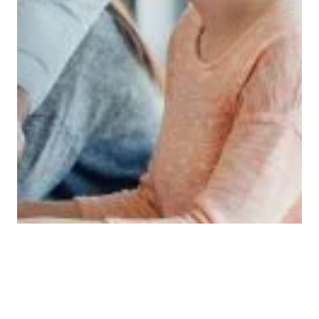
UTDANNING
Skolefravær: Sett makstall for
elevgrupper
– Vi må sette et makstall for antall elever i