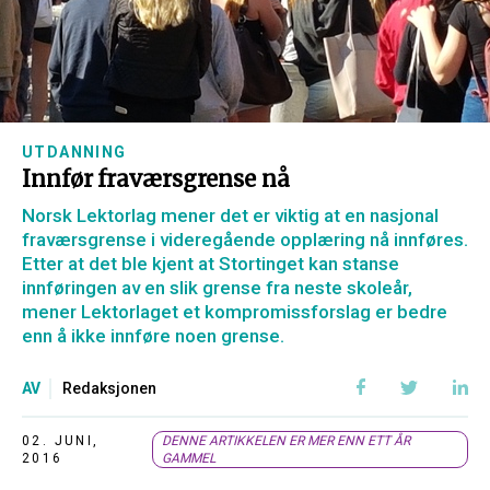
UTDANNING
Innfør fraværsgrense nå
Norsk Lektorlag mener det er viktig at en nasjonal
fraværsgrense i videregående opplæring nå innføres.
Etter at det ble kjent at Stortinget kan stanse
innføringen av en slik grense fra neste skoleår,
mener Lektorlaget et kompromissforslag er bedre
enn å ikke innføre noen grense.
AV
Redaksjonen
02. JUNI,
DENNE ARTIKKELEN ER MER ENN ETT ÅR
2016
GAMMEL