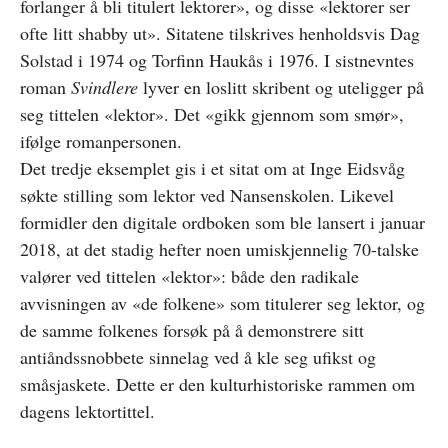
forlanger å bli titulert lektorer», og disse «lektorer ser
ofte litt shabby ut». Sitatene tilskrives henholdsvis Dag
Solstad i 1974 og Torfinn Haukås i 1976. I sistnevntes
roman
Svindlere
lyver en loslitt skribent og uteligger på
seg tittelen «lektor». Det «gikk gjennom som smør»,
ifølge romanpersonen.
Det tredje eksemplet gis i et sitat om at Inge Eidsvåg
søkte stilling som lektor ved Nansenskolen. Likevel
formidler den digitale ordboken som ble lansert i januar
2018, at det stadig hefter noen umiskjennelig 70-talske
valører ved tittelen «lektor»: både den radikale
avvisningen av «de folkene» som titulerer seg lektor, og
de samme folkenes forsøk på å demonstrere sitt
antiåndssnobbete sinnelag ved å kle seg ufikst og
småsjaskete. Dette er den kulturhistoriske rammen om
dagens lektortittel.