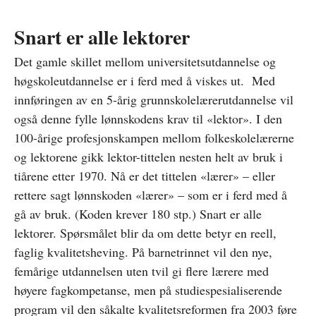
Snart er alle lektorer
Det gamle skillet mellom universitetsutdannelse og
høgskoleutdannelse er i ferd med å viskes ut. Med
innføringen av en 5-årig grunnskolelærerutdannelse vil
også denne fylle lønnskodens krav til «lektor». I den
100-årige profesjonskampen mellom folkeskolelærerne
og lektorene gikk lektor-tittelen nesten helt av bruk i
tiårene etter 1970. Nå er det tittelen «lærer» – eller
rettere sagt lønnskoden «lærer» – som er i ferd med å
gå av bruk. (Koden krever 180 stp.) Snart er alle
lektorer. Spørsmålet blir da om dette betyr en reell,
faglig kvalitetsheving. På barnetrinnet vil den nye,
femårige utdannelsen uten tvil gi flere lærere med
høyere fagkompetanse, men på studiespesialiserende
program vil den såkalte kvalitetsreformen fra 2003 føre