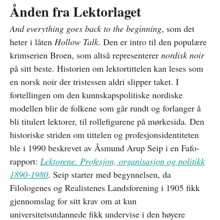
Ånden fra Lektorlaget
And everything goes back to the beginning
, som det
heter i låten
Hollow Talk
. Den er intro til den populære
krimserien Broen, som altså representerer
nordisk noir
på sitt beste. Historien om lektortittelen kan leses som
en norsk noir der tristessen aldri slipper taket. I
fortellingen om den kunnskapspolitiske nordiske
modellen blir de folkene som går rundt og forlanger å
bli titulert lektorer, til rollefigurene på mørkesida. Den
historiske striden om tittelen og profesjonsidentiteten
ble i 1990 beskrevet av Åsmund Arup Seip i en Fafo-
rapport:
Lektorene. Profesjon, organisasjon og politikk
1890-1980
. Seip starter med begynnelsen, da
Filologenes og Realistenes Landsforening i 1905 fikk
gjennomslag for sitt krav om at kun
universitetsutdannede fikk undervise i den høyere