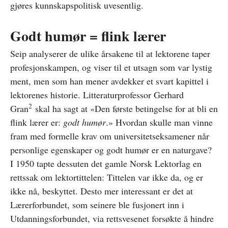
gjøres kunnskapspolitisk uvesentlig.
Godt humør = flink lærer
Seip analyserer de ulike årsakene til at lektorene taper
profesjonskampen, og viser til et utsagn som var lystig
ment, men som han mener avdekker et svart kapittel i
lektorenes historie. Litteraturprofessor Gerhard
2
Gran
skal ha sagt at «Den første betingelse for at bli en
flink lærer er:
godt humør
.» Hvordan skulle man vinne
fram med formelle krav om universitetseksamener når
personlige egenskaper og godt humør er en naturgave?
I 1950 tapte dessuten det gamle Norsk Lektorlag en
rettssak om lektortittelen: Tittelen var ikke da, og er
ikke nå, beskyttet. Desto mer interessant er det at
Lærerforbundet, som seinere ble fusjonert inn i
Utdanningsforbundet, via rettsvesenet forsøkte å hindre