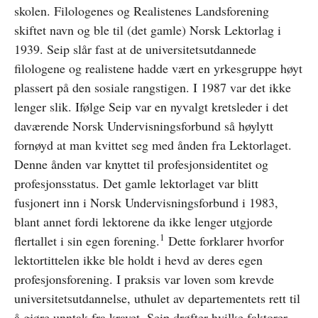
skolen. Filologenes og Realistenes Landsforening
skiftet navn og ble til (det gamle) Norsk Lektorlag i
1939. Seip slår fast at de universitetsutdannede
filologene og realistene hadde vært en yrkesgruppe høyt
plassert på den sosiale rangstigen. I 1987 var det ikke
lenger slik. Ifølge Seip var en nyvalgt kretsleder i det
daværende Norsk Undervisningsforbund så høylytt
fornøyd at man kvittet seg med ånden fra Lektorlaget.
Denne ånden var knyttet til profesjonsidentitet og
profesjonsstatus. Det gamle lektorlaget var blitt
fusjonert inn i Norsk Undervisningsforbund i 1983,
blant annet fordi lektorene da ikke lenger utgjorde
1
flertallet i sin egen forening.
Dette forklarer hvorfor
lektortittelen ikke ble holdt i hevd av deres egen
profesjonsforening. I praksis var loven som krevde
universitetsutdannelse, uthulet av departementets rett til
å gjøre unntak fra kravet. Seip drøfter hvilke faktorer