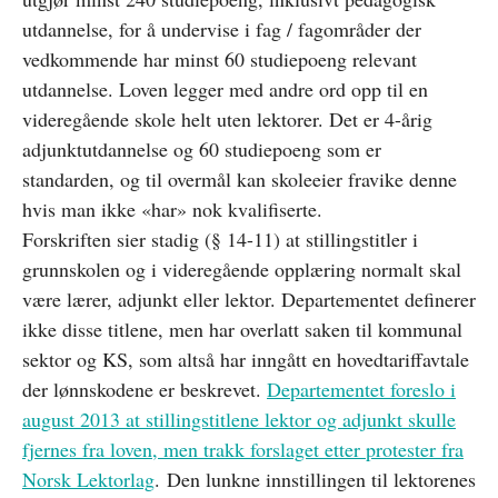
utdannelse, for å undervise i fag / fagområder der
vedkommende har minst 60 studiepoeng relevant
utdannelse. Loven legger med andre ord opp til en
videregående skole helt uten lektorer. Det er 4-årig
adjunktutdannelse og 60 studiepoeng som er
standarden, og til overmål kan skoleeier fravike denne
hvis man ikke «har» nok kvalifiserte.
Forskriften sier stadig (§ 14-11) at stillingstitler i
grunnskolen og i videregående opplæring normalt skal
være lærer, adjunkt eller lektor. Departementet definerer
ikke disse titlene, men har overlatt saken til kommunal
sektor og KS, som altså har inngått en hovedtariffavtale
der lønnskodene er beskrevet.
Departementet foreslo i
august 2013 at stillingstitlene lektor og adjunkt skulle
fjernes fra loven, men trakk forslaget etter protester fra
Norsk Lektorlag
. Den lunkne innstillingen til lektorenes