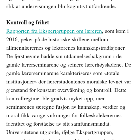
slik at undervisningen blir kognitivt utfordrende.
Kontroll og frihet
Rapporten fra Ekspertgruppen om læreren
, som kom i
2016, peker på de historiske skillene mellom
allmennlærernes og lektorenes kunnskapstradisjoner.
De førstnevnte hadde sin utdannelsesbakgrunn i de
gamle lærerseminarene og seinere lærerhøyskolene. De
gamle lærerseminarene karakteriseres som «totale
institusjoner» der lærerstudentenes moralske levnet var
gjenstand for konstant overvåkning og kontroll. Dette
kontrollregimet ble gradvis myket opp, men
seminarenes særegne fusjon av kunnskap, verdier og
moral fikk varige virkninger for folkeskolelærernes
identitet og forståelse av sitt samfunnsmandat.
Universitetene utgjorde, ifølge Ekspertgruppen,