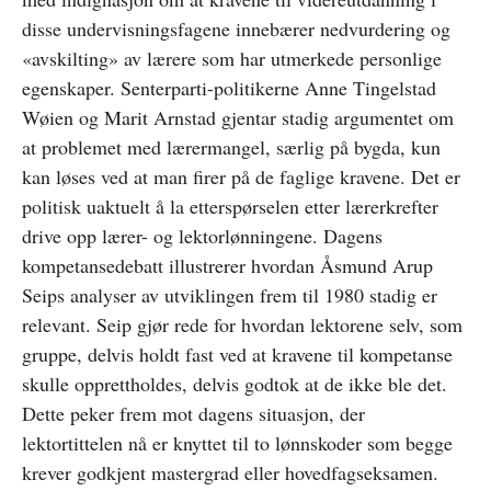
disse undervisningsfagene innebærer nedvurdering og
«avskilting» av lærere som har utmerkede personlige
egenskaper. Senterparti-politikerne Anne Tingelstad
Wøien og Marit Arnstad gjentar stadig argumentet om
at problemet med lærermangel, særlig på bygda, kun
kan løses ved at man firer på de faglige kravene. Det er
politisk uaktuelt å la etterspørselen etter lærerkrefter
drive opp lærer- og lektorlønningene. Dagens
kompetansedebatt illustrerer hvordan Åsmund Arup
Seips analyser av utviklingen frem til 1980 stadig er
relevant. Seip gjør rede for hvordan lektorene selv, som
gruppe, delvis holdt fast ved at kravene til kompetanse
skulle opprettholdes, delvis godtok at de ikke ble det.
Dette peker frem mot dagens situasjon, der
lektortittelen nå er knyttet til to lønnskoder som begge
krever godkjent mastergrad eller hovedfagseksamen.