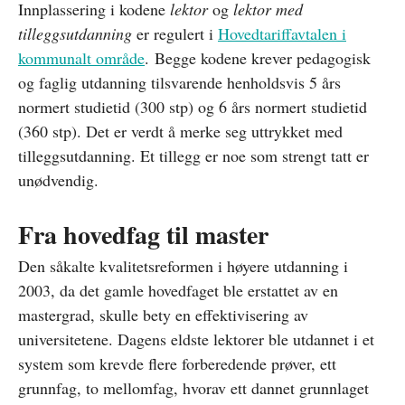
Innplassering i kodene
lektor
og
lektor med
tilleggsutdanning
er regulert i
Hovedtariffavtalen i
kommunalt område
. Begge kodene krever pedagogisk
og faglig utdanning tilsvarende henholdsvis 5 års
normert studietid (300 stp) og 6 års normert studietid
(360 stp). Det er verdt å merke seg uttrykket med
tilleggsutdanning. Et tillegg er noe som strengt tatt er
unødvendig.
Fra hovedfag til master
Den såkalte kvalitetsreformen i høyere utdanning i
2003, da det gamle hovedfaget ble erstattet av en
mastergrad, skulle bety en effektivisering av
universitetene. Dagens eldste lektorer ble utdannet i et
system som krevde flere forberedende prøver, ett
grunnfag, to mellomfag, hvorav ett dannet grunnlaget