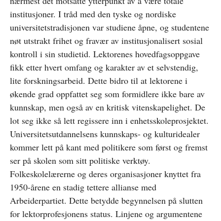
nærmest det motsatte ytterpunkt av å være totale
institusjoner. I tråd med den tyske og nordiske
universitetstradisjonen var studiene åpne, og studentene
nøt utstrakt frihet og fravær av institusjonalisert sosial
kontroll i sin studietid. Lektorenes hovedfagsoppgave
fikk etter hvert omfang og karakter av et selvstendig,
lite forskningsarbeid. Dette bidro til at lektorene i
økende grad oppfattet seg som formidlere ikke bare av
kunnskap, men også av en kritisk vitenskapelighet. De
lot seg ikke så lett regissere inn i enhetsskoleprosjektet.
Universitetsutdannelsens kunnskaps- og kulturidealer
kommer lett på kant med politikere som først og fremst
ser på skolen som sitt politiske verktøy.
Folkeskolelærerne og deres organisasjoner knyttet fra
1950-årene en stadig tettere allianse med
Arbeiderpartiet. Dette betydde begynnelsen på slutten
for lektorprofesjonens status. Linjene og argumentene