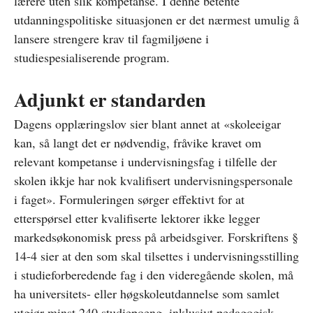
lærere uten slik kompetanse. I denne betente
utdanningspolitiske situasjonen er det nærmest umulig å
lansere strengere krav til fagmiljøene i
studiespesialiserende program.
Adjunkt er standarden
Dagens opplæringslov sier blant annet at «skoleeigar
kan, så langt det er nødvendig, fråvike kravet om
relevant kompetanse i undervisningsfag i tilfelle der
skolen ikkje har nok kvalifisert undervisningspersonale
i faget». Formuleringen sørger effektivt for at
etterspørsel etter kvalifiserte lektorer ikke legger
markedsøkonomisk press på arbeidsgiver. Forskriftens §
14-4 sier at den som skal tilsettes i undervisningsstilling
i studieforberedende fag i den videregående skolen, må
ha universitets- eller høgskoleutdannelse som samlet
utgjør minst 240 studiepoeng, inklusivt pedagogisk