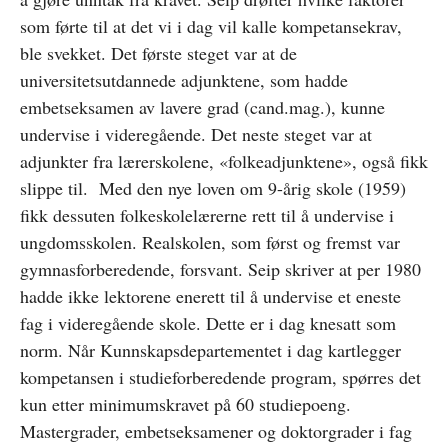
som førte til at det vi i dag vil kalle kompetansekrav,
ble svekket. Det første steget var at de
universitetsutdannede adjunktene, som hadde
embetseksamen av lavere grad (cand.mag.), kunne
undervise i videregående. Det neste steget var at
adjunkter fra lærerskolene, «folkeadjunktene», også fikk
slippe til. Med den nye loven om 9-årig skole (1959)
fikk dessuten folkeskolelærerne rett til å undervise i
ungdomsskolen. Realskolen, som først og fremst var
gymnasforberedende, forsvant. Seip skriver at per 1980
hadde ikke lektorene enerett til å undervise et eneste
fag i videregående skole. Dette er i dag knesatt som
norm. Når Kunnskapsdepartementet i dag kartlegger
kompetansen i studieforberedende program, spørres det
kun etter minimumskravet på 60 studiepoeng.
Mastergrader, embetseksamener og doktorgrader i fag