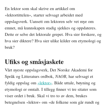
En lektor som skal skrive en artikkel om
«lektortittelen», starter selvsagt arbeidet med
oppslagsverk. Uansett om lektoren selv vet mye om
emnet, må kunnskapen stadig sjekkes og oppdateres.
Dette er selve det lektorale grepet. Hva sier forskere, og
hva sier diktere? Hva sier ulike kilder om etymologi og
bruk?
Ufiks og småsjaskete
Vårt nyeste oppslagsverk, Det Norske Akademi for
Språk og Litteraturs ordbok,
NAOB
, har selvsagt et
fyldig oppslag om
«lektor»
. Både uttale, bøyning og
etymologi er omtalt. I tillegg finner vi tre sitater som
viser ordet i bruk. Skal vi tro to av dem, brukes
betegnelsen «lektor» om «de folkene som går rundt og