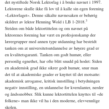
det nystiftede Norsk Lektorlag i å bruke navnet i 1997.
Lektorene skulle ikke få lov til å kalle sin egen forening
«Lektorlaget». Denne såkalte navnesaken er behørig
3
skildret av lektor Henning Wold i LB 1-2018.
Striden om både lektortittelen og om navnet på
lektorenes forening har vært en profesjonskamp der
lærergrupper med annen type utdanning har bestridt
tanken om at universitetsutdannelse av høyere grad er
en kvalitetsgaranti. Tanken om godt humør, eller
personlig egnethet, har ofte blitt snudd på hodet: Siden
en akademisk grad ikke sikrer godt humør, snur man
det til at akademiske grader er knyttet til det motsatte:
akademisk arroganse, kritisk innstilling i betydningen
negativ innstilling, en utdannelse for kverulanter, nerder
og åndssnobber. Slik kunne lektortittelen knyttes til «de
folkene» man ikke vil ha i den moderne, elevvennlige
skolen.