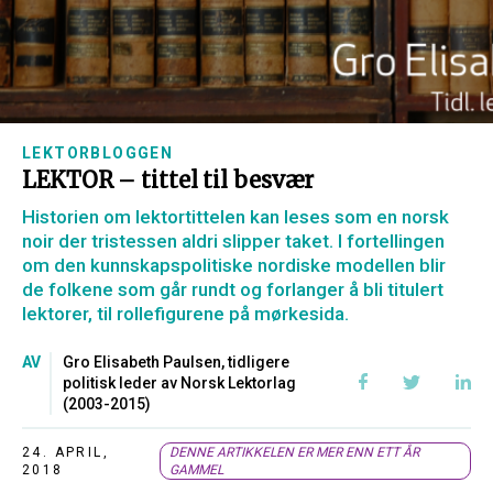
LEKTORBLOGGEN
LEKTOR – tittel til besvær
Historien om lektortittelen kan leses som en norsk
noir der tristessen aldri slipper taket. I fortellingen
om den kunnskapspolitiske nordiske modellen blir
de folkene som går rundt og forlanger å bli titulert
lektorer, til rollefigurene på mørkesida.
AV
Gro Elisabeth Paulsen, tidligere
politisk leder av Norsk Lektorlag
(2003-2015)
24. APRIL,
DENNE ARTIKKELEN ER MER ENN ETT ÅR
2018
GAMMEL