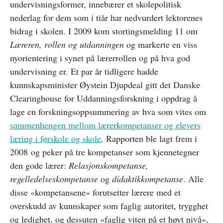
undervisningsformer, innebærer et skolepolitisk
nederlag for dem som i tiår har nedvurdert lektorenes
bidrag i skolen. I 2009 kom stortingsmelding 11 om
Læreren, rollen og utdanningen
og markerte en viss
nyorientering i synet på lærerrollen og på hva god
undervisning er. Et par år tidligere hadde
kunnskapsminister Øystein Djupdeal gitt det Danske
Clearinghouse for Uddanningsforskning i oppdrag å
lage en forskningsoppsummering av hva som vites om
sammenhengen mellom lærerkompetanser og elevers
læring i førskole og skole
. Rapporten ble lagt frem i
2008 og peker på tre kompetanser som kjennetegner
den gode lærer:
Relasjonskompetanse,
regelledelseskompetanse
og
didaktikkompetanse
. Alle
disse «kompetansene» forutsetter lærere med et
overskudd av kunnskaper som faglig autoritet, trygghet
og ledighet, og dessuten «faglig viten på et høyt nivå»,