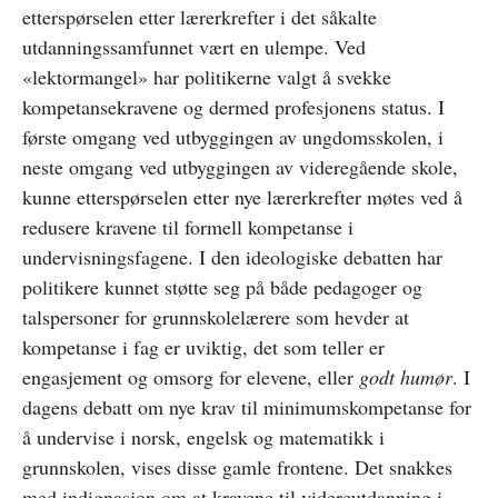
etterspørselen etter lærerkrefter i det såkalte
utdanningssamfunnet vært en ulempe. Ved
«lektormangel» har politikerne valgt å svekke
kompetansekravene og dermed profesjonens status. I
første omgang ved utbyggingen av ungdomsskolen, i
neste omgang ved utbyggingen av videregående skole,
kunne etterspørselen etter nye lærerkrefter møtes ved å
redusere kravene til formell kompetanse i
undervisningsfagene. I den ideologiske debatten har
politikere kunnet støtte seg på både pedagoger og
talspersoner for grunnskolelærere som hevder at
kompetanse i fag er uviktig, det som teller er
engasjement og omsorg for elevene, eller
godt humør
. I
dagens debatt om nye krav til minimumskompetanse for
å undervise i norsk, engelsk og matematikk i
grunnskolen, vises disse gamle frontene. Det snakkes
med indignasjon om at kravene til videreutdanning i