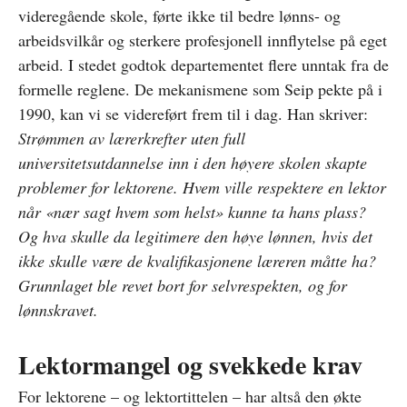
videregående skole, førte ikke til bedre lønns- og
arbeidsvilkår og sterkere profesjonell innflytelse på eget
arbeid. I stedet godtok departementet flere unntak fra de
formelle reglene. De mekanismene som Seip pekte på i
1990, kan vi se videreført frem til i dag. Han skriver:
Strømmen av lærerkrefter uten full
universitetsutdannelse inn i den høyere skolen skapte
problemer for lektorene. Hvem ville respektere en lektor
når «nær sagt hvem som helst» kunne ta hans plass?
Og hva skulle da legitimere den høye lønnen, hvis det
ikke skulle være de kvalifikasjonene læreren måtte ha?
Grunnlaget ble revet bort for selvrespekten, og for
lønnskravet.
Lektormangel og svekkede krav
For lektorene – og lektortittelen – har altså den økte