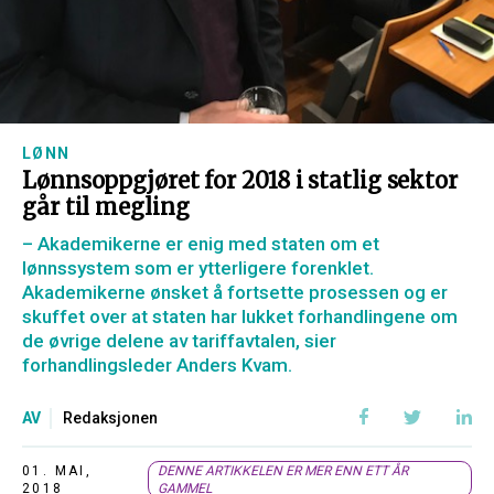
LØNN
Lønnsoppgjøret for 2018 i statlig sektor
går til megling
– Akademikerne er enig med staten om et
lønnssystem som er ytterligere forenklet.
Akademikerne ønsket å fortsette prosessen og er
skuffet over at staten har lukket forhandlingene om
de øvrige delene av tariffavtalen, sier
forhandlingsleder Anders Kvam.
AV
Redaksjonen
01. MAI,
DENNE ARTIKKELEN ER MER ENN ETT ÅR
2018
GAMMEL