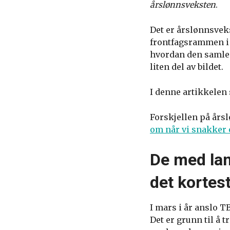
årslønnsveksten
.
Det er årslønnsve
frontfagsrammen i 
hvordan den samled
liten del av bildet.
I denne artikkelen
Forskjellen på års
om når vi snakker 
De med lan
det kortest
I mars i år anslo T
Det er grunn til å t