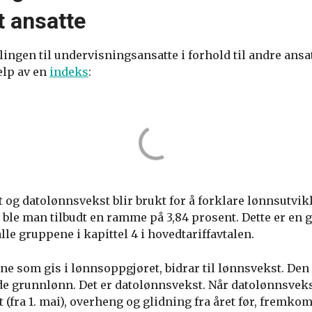
 ansatte
lingen til undervisningsansatte i forhold til andre ans
jelp av en
indeks
:
og datolønnsvekst blir brukt for å forklare lønnsutvikl
S ble man tilbudt en ramme på 3,84 prosent. Dette er en
lle gruppene i kapittel 4 i hovedtariffavtalen.
ene som gis i lønnsoppgjøret, bidrar til lønnsvekst. D
de grunnlønn. Det er datolønnsvekst. Når datolønnsveks
(fra 1. mai), overheng og glidning fra året før, fremk