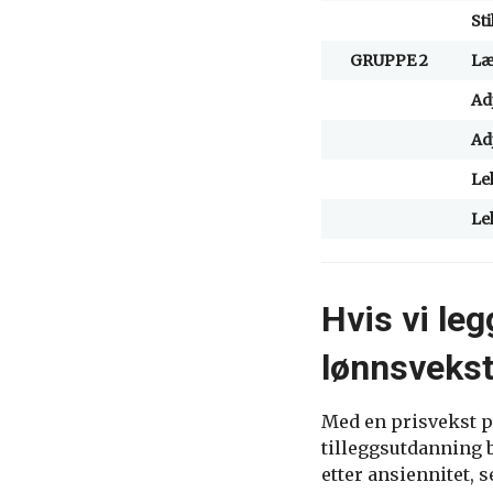
St
GRUPPE 2
Læ
Ad
Ad
Le
Le
Hvis vi leg
lønnsvekst
Med en prisvekst på
tilleggsutdanning b
etter ansiennitet, 