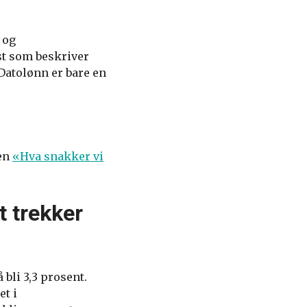
 og
st som beskriver
Datolønn er bare en
len
«Hva snakker vi
t trekker
bli 3,3 prosent.
et i