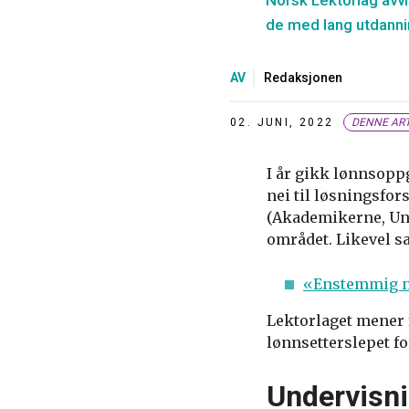
Norsk Lektorlag avvis
de med lang utdannin
AV
Redaksjonen
02. JUNI, 2022
DENNE ART
I år gikk lønnsoppg
nei til løsningsfo
(Akademikerne, Uni
området. Likevel s
«Enstemmig ne
Lektorlaget mener f
lønnsetterslepet fo
Undervisni