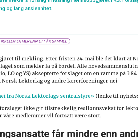
te meklers forslag til løsning i lønnsoppgjøret i KS. Forslag
g og lang ansiennitet.
IKKELEN ER MER ENN ETT ÅR GAMMEL
jøret til mekling. Etter fristen 24. mai ble det klart at 
rslaget som mekler la på bordet. Alle hovedsammenslut
o, LO og YS) aksepterte forslaget om en ramme på 3,84 
a Norsk Lektorlag og andre lærerforeninger nei.
i fra Norsk Lektorlags sentralstyre»
(lenke til nyhets
orslaget ikke gir tilstrekkelig reallønnsvekst for lekt
r våre medlemmer vil fortsatt være stort.
ngsansatte får mindre enn and