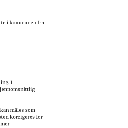
atte i kommunen fra
ing. I
 gjennomsnittlig
en kan måles som
ten korrigeres for
ommer