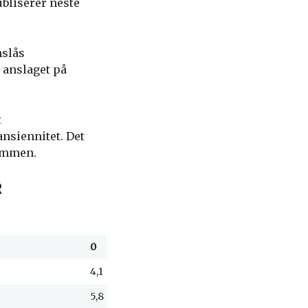
bliserer neste
nslås
 anslaget på
t
ansiennitet. Det
sammen.
R
0
2
4
6
8
10
4,1
4,0
4,0
4,0
4,0
3,
5,8
4,6
4,1
4,1
4,0
3,