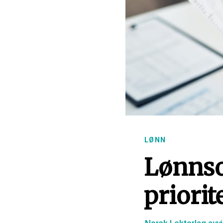
LØNN
Lønnso
priori