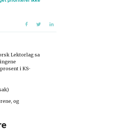
et prioriterer ikke
Norsk Lektorlag sa
ningene
prosent i KS-
sak)
orene, og
re