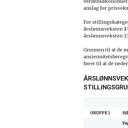
verdensøkonomien o
anslag for prisvekst
For stillingskateg
årslønnsveksten å 
årslønnsveksten 3,5
Grunnen til at de m
ansiennitetsberegni
fører til at de ned
ÅRSLØNNSVEKS
STILLINGSGRU
GRUPPE 1
St
Fa