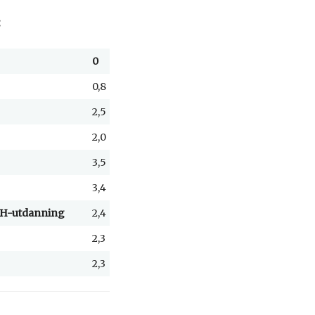
:
0
2
4
6
8
10
0,8
0,7
0,7
0,7
0,7
0,4
2,5
1,3
0,8
0,8
0,7
0,5
2,0
1,1
0,7
0,6
0,5
0,4
3,5
2,0
0,6
0,5
0,5
0,3
3,4
1,9
0,5
0,5
0,4
0,4
U/H-utdanning
2,4
1,1
0,4
0,4
0,4
0,3
2,3
1,1
0,4
0,4
0,4
0,3
2,3
1,1
0,4
0,4
0,3
0,3