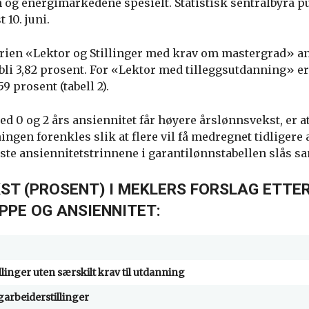
g energimarkedene spesielt. Statistisk sentralbyrå pu
 10. juni.
orien «Lektor og Stillinger med krav om mastergrad» a
bli 3,82 prosent. For «Lektor med tilleggsutdanning» er
9 prosent (tabell 2).
ed 0 og 2 års ansiennitet får høyere årslønnsvekst, er a
ngen forenkles slik at flere vil få medregnet tidligere 
erste ansiennitetstrinnene i garantilønnstabellen slås 
T (PROSENT) I MEKLERS FORSLAG ETTE
PPE OG ANSIENNITET:
illinger uten særskilt krav til utdanning
garbeiderstillinger