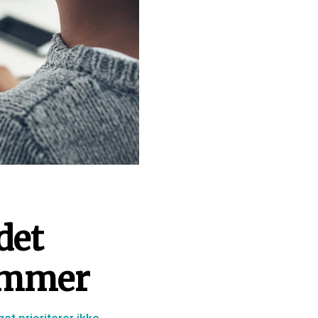
det
lemmer