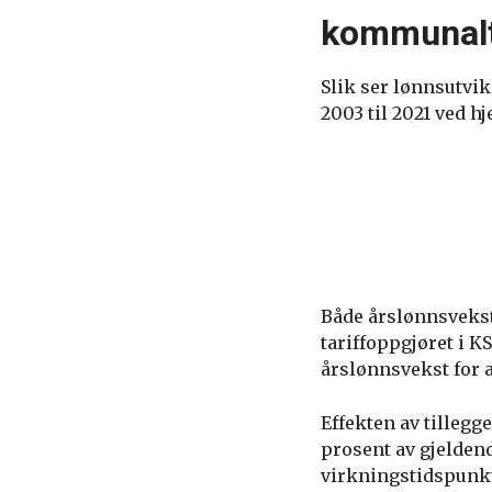
kommunalt
Slik ser lønnsutvik
2003 til 2021 ved h
Både årslønnsvekst 
tariffoppgjøret i K
årslønnsvekst for a
Effekten av tillegg
prosent av gjelden
virkningstidspunkt 