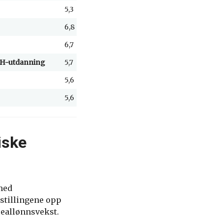
5,3
4,4
4,0
3,9
3,8
3,
6,8
5,3
3,9
3,8
3,8
3,
6,7
5,2
3,8
3,8
3,7
3,
U/H-utdanning
5,7
4,4
3,7
3,7
3,7
3,
5,6
4,4
3,7
3,7
3,7
3,
5,6
4,4
3,7
3,7
3,6
3,
tiske
 med
 stillingene opp
reallønnsvekst.