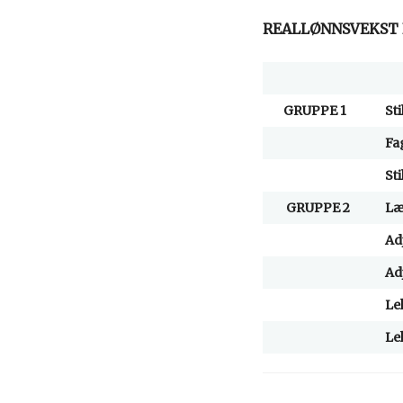
REALLØNNSVEKST 
GRUPPE 1
St
Fa
St
GRUPPE 2
Læ
Ad
Ad
Le
Le