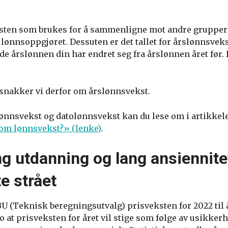
ksten som brukes for å sammenligne mot andre grupper
lønnsoppgjøret. Dessuten er det tallet for årslønnsvek
e årslønnen din har endret seg fra årslønnen året før. 
 snakker vi derfor om årslønnsvekst.
lønnsvekst og datolønnsvekst kan du lese om i artikke
om lønnsvekst?» (lenke)
.
g utdanning og lang ansiennite
e strået
BU (Teknisk beregningsutvalg) prisveksten for 2022 til å 
ro at prisveksten for året vil stige som følge av usikkerh