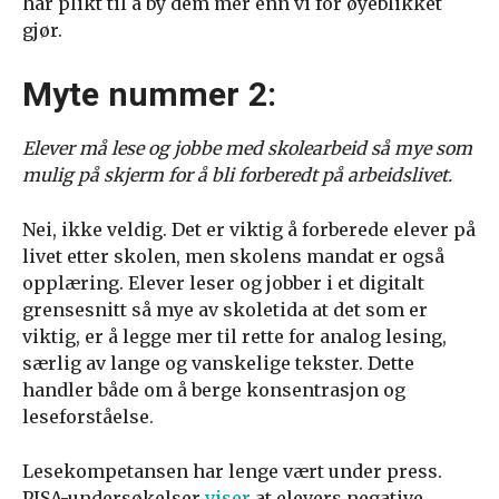
har plikt til å by dem mer enn vi for øyeblikket
gjør.
Myte nummer 2:
Elever må lese og jobbe med skolearbeid så mye som
mulig på skjerm for å bli forberedt på arbeidslivet.
Nei, ikke veldig. Det er viktig å forberede elever på
livet etter skolen, men skolens mandat er også
opplæring. Elever leser og jobber i et digitalt
grensesnitt så mye av skoletida at det som er
viktig, er å legge mer til rette for analog lesing,
særlig av lange og vanskelige tekster. Dette
handler både om å berge konsentrasjon og
leseforståelse.
Lesekompetansen har lenge vært under press.
PISA-undersøkelser
viser
at elevers negative