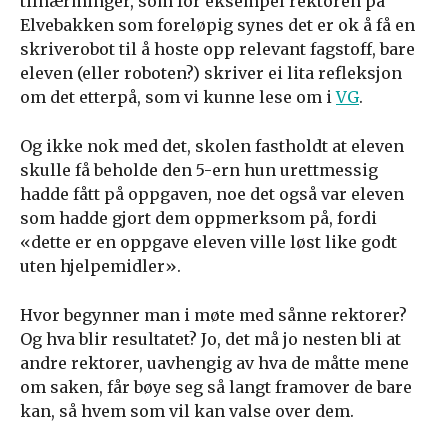
tilnærminger, som for eksempel rektoren på
Elvebakken som foreløpig synes det er ok å få en
skriverobot til å hoste opp relevant fagstoff, bare
eleven (eller roboten?) skriver ei lita refleksjon
om det etterpå, som vi kunne lese om i
VG
.
Og ikke nok med det, skolen fastholdt at eleven
skulle få beholde den 5-ern hun urettmessig
hadde fått på oppgaven, noe det også var eleven
som hadde gjort dem oppmerksom på, fordi
«dette er en oppgave eleven ville løst like godt
uten hjelpemidler».
Hvor begynner man i møte med sånne rektorer?
Og hva blir resultatet? Jo, det må jo nesten bli at
andre rektorer, uavhengig av hva de måtte mene
om saken, får bøye seg så langt framover de bare
kan, så hvem som vil kan valse over dem.