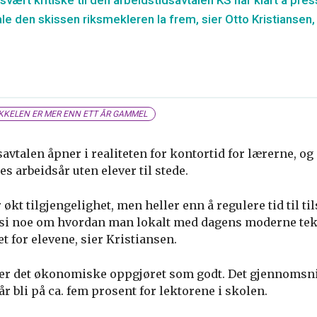
svært kritiske til den arbeidstidsavtalen KS har klart å pre
fale den skissen riksmekleren la frem, sier Otto Kristiansen
KKELEN ER MER ENN ETT ÅR GAMMEL
avtalen åpner i realiteten for kontortid for lærerne, og 
es arbeidsår uten elever til stede.
 økt tilgjengelighet, men heller enn å regulere tid til t
 si noe om hvordan man lokalt med dagens moderne tek
het for elevene, sier Kristiansen.
er det økonomiske oppgjøret som godt. Det gjennomsni
 år bli på ca. fem prosent for lektorene i skolen.