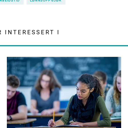
RBEIDSTID
LØNNSOPPGJØR
R INTERESSERT I