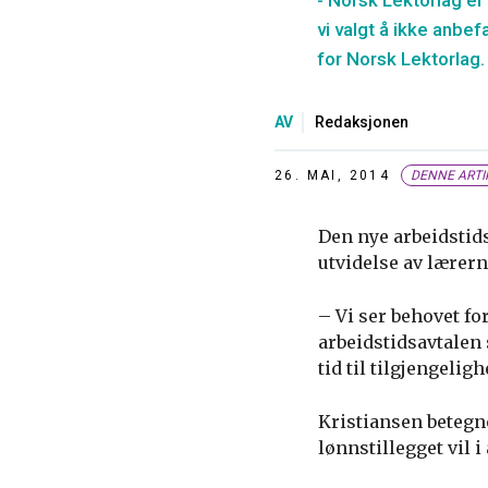
- Norsk Lektorlag er 
vi valgt å ikke anbe
for Norsk Lektorlag.
AV
Redaksjonen
26. MAI, 2014
DENNE ARTI
Den nye arbeidstids
utvidelse av lærern
– Vi ser behovet for
arbeidstidsavtalen
tid til tilgjengelig
Kristiansen betegn
lønnstillegget vil i