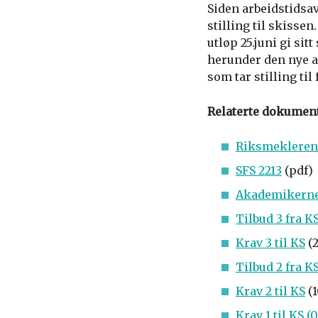
Siden arbeidstidsav
stilling til skisse
utløp 25.juni gi si
herunder den nye ar
som tar stilling til 
Relaterte dokument
Riksmeklerens
SFS 2213
(pdf)
Akademikernes
Tilbud 3 fra K
Krav 3 til KS
(2
Tilbud 2 fra K
Krav 2 til KS
(1
Krav 1 til KS (0