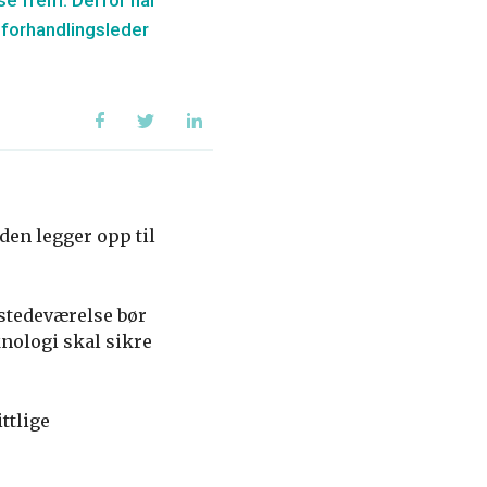
sse frem. Derfor har
, forhandlingsleder
den legger opp til
ilstedeværelse bør
nologi skal sikre
ttlige