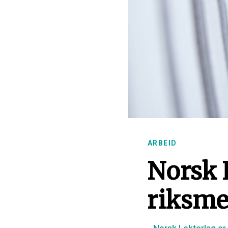
ARBEID
Norsk 
riksme