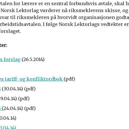
talen for lærere er en sentral forbundsvis avtale, skal h
n. Norsk Lektorlag vurderer nå riksmeklerens skisse, og 
tt svar til riksmekleren på hvorvidt organisasjonen godt
beidstidsavtalen. I følge Norsk Lektorlags vedtekter er
forslaget.
er:
 forslag
(26.5.2014)
 tariff- og konfliktordbok
(pdf)
S
(30.04.14) (pdf)
9.04.14) (pdf)
S
(24.04.14) (pdf)
0.04.14)
3.04.14)