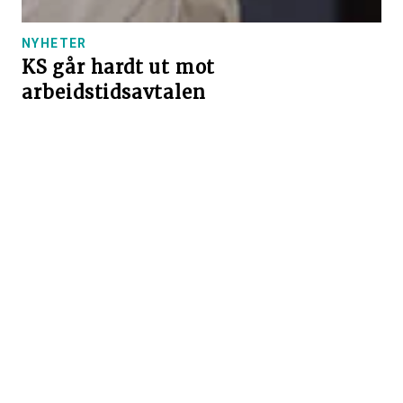
NYHETER
KS går hardt ut mot
arbeidstidsavtalen
KS vil endre lærernes arbeidstidsavtale, og vil prioritere
oppgaver som ikke er undervisning. – Dette er helt feil
løsning, sier Lektorlagets leder, Helle Christin Nyhuus.