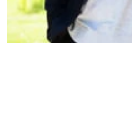
NYHETER
Færre vil bli lektor:
Lektorkompetansen må verdsettes
høyere
Lektorlaget mener at sterk faglig autonomi, og lønn
som reflekterer utdanning og ansvar, vil bidra til å snu
den negative søketrenden til lektor- og
lærerutdanningene.