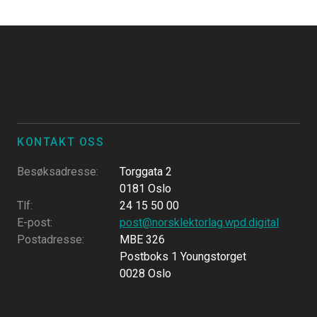
KONTAKT OSS
Besøksadresse
:
Torggata 2
0181 Oslo
Tlf
:
24 15 50 00
E-post
:
post@norsklektorlag.wpd.digital
Postadresse
:
MBE 326
Postboks 1 Youngstorget
0028 Oslo