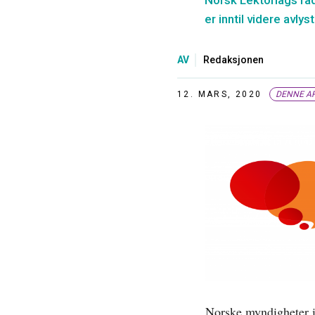
Norsk Lektorlags råd
er inntil videre avlyst
AV
Redaksjonen
12. MARS, 2020
DENNE AR
Norske myndigheter iv