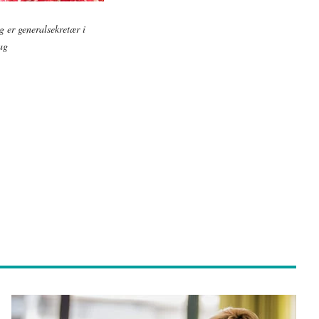
 er generalsekretær i
ag