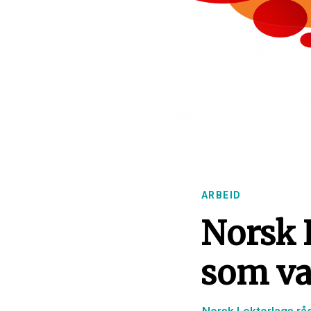
ARBEID
Norsk 
som va