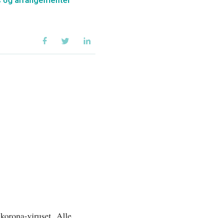
rs og arrangementer
 korona-viruset. Alle