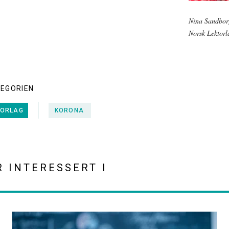
Nina Sandborg
Norsk Lektorl
TEGORIEN
TORLAG
KORONA
R INTERESSERT I