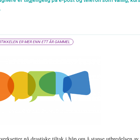
givere er tilgjengelig på e-post og telefon som vanlig, ku
.
TIKKELEN ER MER ENN ETT ÅR GAMMEL
erksetter nå drastiske tiltak i håp om å stanse utbredelsen av