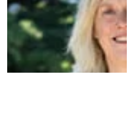
vår. Vi deler også informasjon om din bruk
av nettstedet vårt med våre annonserings-
og analysepartnere som kan kombinere den
med annen informasjon du har gitt dem
eller som de har samlet inn fra din bruk av
tjenestene deres.
Personvernerklæring
GODTA ALLE
AVVIS ALLE
VIS DETALJER
STRENGT NØDVENDIG
YTELSE
MÅLRETTING
FUNKSJONALITET
Strengt nødvendig
Ytelse