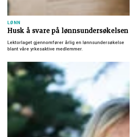
LØNN
Husk å svare på lønnsundersøkelsen
Lektorlaget gjennomfører årlig en lønnsundersøkelse
blant våre yrkesaktive medlemmer.
×
Dette nettstedet bruker
informasjonskapsler
Vi bruker informasjonskapsler for å tilpasse
innhold, annonser og analysere trafikken