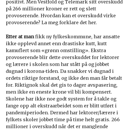
positivt. Men Vestfold og Telemark sitt overskudd
på 266 millioner kroner er rett og slett
provoserende. Hvordan kan et overskudd virke
provoserende? La meg forklare det her.
Etter at man
fikk ny fylkeskommune, har ansatte
ikke opplevd annet enn drastiske kutt, kutt
kamuflert som «grønn omstilling». Ekstra
provoserende blir dette overskuddet for lektorer
og lærere i skolen som har stått på og jobbet
dugnad i korona-tiden. Da snakker vi dugnad i
ordets riktige forstand, og ikke den man får betalt
for. Riktignok skal det gis to dager avspasering,
men ikke en eneste krone vil bli kompensert.
Skolene har ikke noe godt system for å takle og
fange opp alt ekstraarbeidet som er blitt utført i
pandemiperioden. Dermed har lektorer/lærere i
fylkets skoler jobbet time på time helt gratis. 266
millioner i overskudd når det er manglende