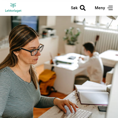
Søk
Meny