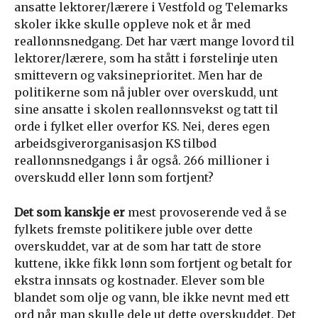
ansatte lektorer/lærere i Vestfold og Telemarks
skoler ikke skulle oppleve nok et år med
reallønnsnedgang. Det har vært mange lovord til
lektorer/lærere, som ha stått i førstelinje uten
smittevern og vaksineprioritet. Men har de
politikerne som nå jubler over overskudd, unt
sine ansatte i skolen reallønnsvekst og tatt til
orde i fylket eller overfor KS. Nei, deres egen
arbeidsgiverorganisasjon KS tilbød
reallønnsnedgangs i år også. 266 millioner i
overskudd eller lønn som fortjent?
Det som kanskje er
mest provoserende ved å se
fylkets fremste politikere juble over dette
overskuddet, var at de som har tatt de store
kuttene, ikke fikk lønn som fortjent og betalt for
ekstra innsats og kostnader. Elever som ble
blandet som olje og vann, ble ikke nevnt med ett
ord når man skulle dele ut dette overskuddet. Det