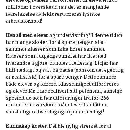
elevene og ivareta personvernet til elevene. 266
millioner i overskudd når det er manglende
ivaretakelse av lektorer/læreres fysiske
arbeidsforhold!
Hva så med elever
og undervisning? I denne tiden
har mange skoler, for å spare penger, slått
sammen klasser som ikke hører sammen.
Klasser som i utgangspunktet har lite med
hverandre å gjøre, blandes i fellesfag. Linjer har
blitt nedlagt og satt på pause (som om det egentlig
er realistisk), for å spare penger. Dette rammer
både elever og lærere. Klassemiljøet utfordreres
og elever får ikke realisert sitt potensial, kanskje
spesielt de som har utfordringer fra før. 266
millioner i overskudd når elever har fått en
vanskeligere hverdag og linjer er nedlagt!
Kunnskap koster.
Det ble nylig streiket for at