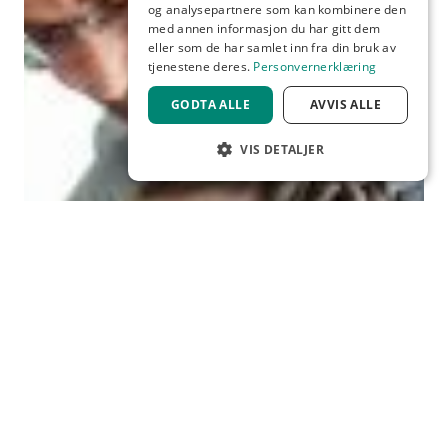
og analysepartnere som kan kombinere den
med annen informasjon du har gitt dem
eller som de har samlet inn fra din bruk av
tjenestene deres.
Personvernerklæring
GODTA ALLE
AVVIS ALLE
VIS DETALJER
STRENGT NØDVENDIG
YTELSE
MÅLRETTING
FUNKSJONALITET
Strengt nødvendig
Ytelse
Målretting
Funksjonalitet