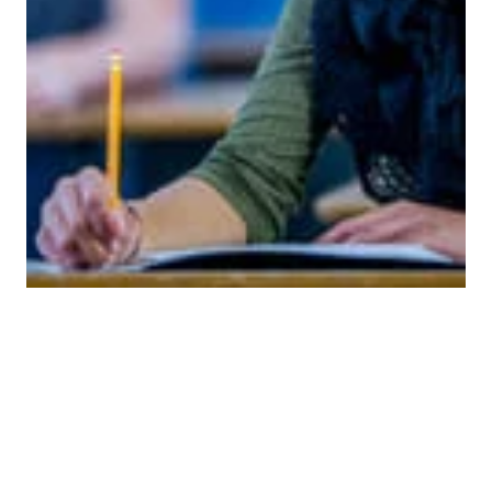
ARBEID
Felles dato for eksamenstrekk 2026
Utdanningsdirektoratet har besluttet at
offentliggjøringen av eksamenstrekk for muntlig og
skriftlig eksamen til våren er samme dato, 28. april
2026.