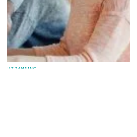
UTDANNING
Skolefravær: Sett makstall for
elevgrupper
– Vi må sette et makstall for antall elever i
klasserommene, slik at lærerne får tid til å følge opp
den enkelte, sier leder i Lektorlaget Helle Christin
Nyhuus.