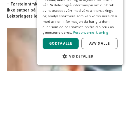
– Førsteinntrykket er at statsbudsjettforslaget for 2026
vår. Vi deler også informasjon om din bruk
ikke satser på skolen eller de som underviser, sier
av nettstedet vårt med våre annonserings-
og analysepartnere som kan kombinere den
Lektorlagets leder Helle Christin Nyhuus.
med annen informasjon du har gitt dem
eller som de har samlet inn fra din bruk av
tjenestene deres.
Personvernerklæring
GODTA ALLE
AVVIS ALLE
VIS DETALJER
STRENGT NØDVENDIG
YTELSE
MÅLRETTING
FUNKSJONALITET
Strengt nødvendig
Ytelse