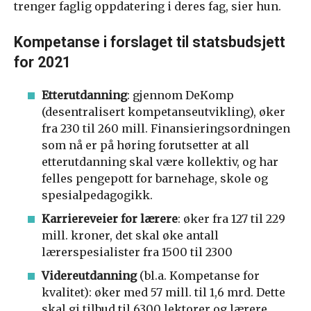
trenger faglig oppdatering i deres fag, sier hun.
Kompetanse i forslaget til statsbudsjett
for 2021
Etterutdanning
: gjennom DeKomp
(desentralisert kompetanseutvikling), øker
fra 230 til 260 mill. Finansieringsordningen
som nå er på høring forutsetter at all
etterutdanning skal være kollektiv, og har
felles pengepott for barnehage, skole og
spesialpedagogikk.
Karriereveier for lærere
: øker fra 127 til 229
mill. kroner, det skal øke antall
lærerspesialister fra 1500 til 2300
Videreutdanning
(bl.a. Kompetanse for
kvalitet): øker med 57 mill. til 1,6 mrd. Dette
skal gi tilbud til 6300 lektorer og lærere