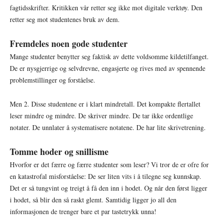
fagtidsskrifter. Kritikken vår retter seg ikke mot digitale verktøy. Den
retter seg mot studentenes bruk av dem.
Fremdeles noen gode studenter
Mange studenter benytter seg faktisk av dette voldsomme kildetilfanget.
De er nysgjerrige og selvdrevne, engasjerte og rives med av spennende
problemstillinger og forståelse.
Men 2. Disse studentene er i klart mindretall. Det kompakte flertallet
leser mindre og mindre. De skriver mindre. De tar ikke ordentlige
notater. De unnlater å systematisere notatene. De har lite skrivetrening.
Tomme hoder og snillisme
Hvorfor er det færre og færre studenter som leser? Vi tror de er ofre for
en katastrofal misforståelse: De ser liten vits i å tilegne seg kunnskap.
Det er så tungvint og treigt å få den inn i hodet. Og når den først ligger
i hodet, så blir den så raskt glemt. Samtidig ligger jo all den
informasjonen de trenger bare et par tastetrykk unna!