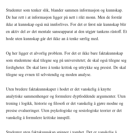
Studenter som tenker slik, blander sammen informasjon og kunnskap.
De har rett i at informasjon ligger på nett i rikt monn. Men de forstår
ikke at kunnskap også må innforlives. For det er først når kunnskap blir
en aktiv del av det mentale sanseapparat at den utgjør tankens råstoff. Et
hode uten kunnskap går det ikke an å tenke særlig med.
Og her ligger et alvorlig problem. For det er ikke bare faktakunnskap
som studentene skal tilegne seg på universitetet; de skal også tilegne seg
ferdigheter. De skal lære å tenke kritisk og uttrykke seg presist. De skal
tilegne seg evnen til selvstendig og moden analyse.
Uten bredere faktakunnskaper i hodet er det vanskelig å knytte
analytiske sammenhenger og formulere dyptloddende argumenter. Uten
trening i logikk, historie og filosofi er det vanskelig å gjøre modne og
presise evalueringer. Uten psykologiske og sosiologiske teorier er det
vanskelig å formulere kritiske innspill.
Studenter uten faktakunnskap spinner i tomhet. Det er vanskelig å