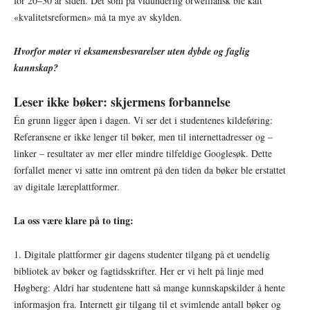
for 20–30 år siden. Det som på vidunderlig orwelliansk ble kalt
«kvalitetsreformen» må ta mye av skylden.
Hvorfor møter vi eksamensbesvarelser uten dybde og faglig
kunnskap?
Leser ikke bøker: skjermens forbannelse
Én grunn ligger åpen i dagen. Vi ser det i studentenes kildeføring:
Referansene er ikke lenger til bøker, men til internettadresser og –
linker – resultater av mer eller mindre tilfeldige Googlesøk. Dette
forfallet mener vi satte inn omtrent på den tiden da bøker ble erstattet
av digitale læreplattformer.
La oss være klare på to ting:
1. Digitale plattformer gir dagens studenter tilgang på et uendelig
bibliotek av bøker og fagtidsskrifter. Her er vi helt på linje med
Høgberg: Aldri har studentene hatt så mange kunnskapskilder å hente
informasjon fra. Internett gir tilgang til et svimlende antall bøker og