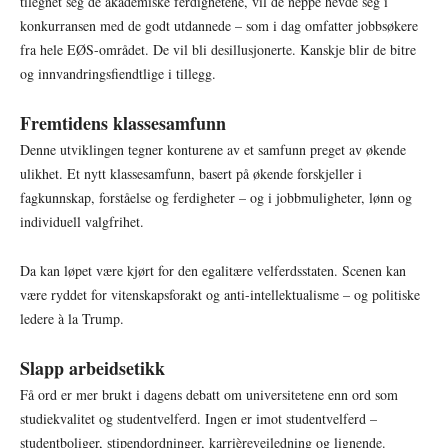
tilegnet seg de akademiske ferdighetene, vil de neppe hevde seg i
konkurransen med de godt utdannede – som i dag omfatter jobbsøkere
fra hele EØS-området. De vil bli desillusjonerte. Kanskje blir de bitre
og innvandringsfiendtlige i tillegg.
Fremtidens klassesamfunn
Denne utviklingen tegner konturene av et samfunn preget av økende
ulikhet. Et nytt klassesamfunn, basert på økende forskjeller i
fagkunnskap, forståelse og ferdigheter – og i jobbmuligheter, lønn og
individuell valgfrihet.
Da kan løpet være kjørt for den egalitære velferdsstaten. Scenen kan
være ryddet for vitenskapsforakt og anti-intellektualisme – og politiske
ledere à la Trump.
Slapp arbeidsetikk
Få ord er mer brukt i dagens debatt om universitetene enn ord som
studiekvalitet og studentvelferd. Ingen er imot studentvelferd –
studentboliger, stipendordninger, karrièreveiledning og lignende.