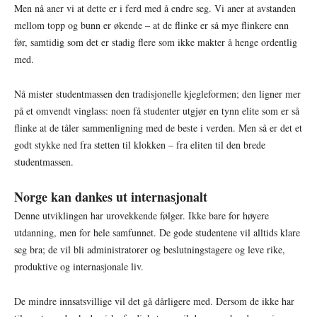
Men nå aner vi at dette er i ferd med å endre seg. Vi aner at avstanden
mellom topp og bunn er økende – at de flinke er så mye flinkere enn
før, samtidig som det er stadig flere som ikke makter å henge ordentlig
med.
Nå mister studentmassen den tradisjonelle kjegleformen; den ligner mer
på et omvendt vinglass: noen få studenter utgjør en tynn elite som er så
flinke at de tåler sammenligning med de beste i verden. Men så er det et
godt stykke ned fra stetten til klokken – fra eliten til den brede
studentmassen.
Norge kan dankes ut internasjonalt
Denne utviklingen har urovekkende følger. Ikke bare for høyere
utdanning, men for hele samfunnet. De gode studentene vil alltids klare
seg bra; de vil bli administratorer og beslutningstagere og leve rike,
produktive og internasjonale liv.
De mindre innsatsvillige vil det gå dårligere med. Dersom de ikke har