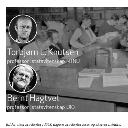
Bildet viser studenter i 1948, dagens studenter leser og skriver mindre,