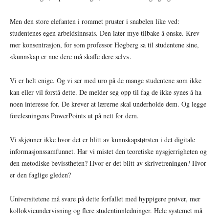
Men den store elefanten i rommet pruster i snabelen like ved:
studentenes egen arbeidsinnsats. Den later mye tilbake å ønske. Krev
mer konsentrasjon, for som professor Høgberg sa til studentene sine,
«kunnskap er noe dere må skaffe dere selv».
Vi er helt enige. Og vi ser med uro på de mange studentene som ikke
kan eller vil forstå dette. De melder seg opp til fag de ikke synes å ha
noen interesse for. De krever at lærerne skal underholde dem. Og legge
forelesningens PowerPoints ut på nett for dem.
Vi skjønner ikke hvor det er blitt av kunnskapstørsten i det digitale
informasjonssamfunnet. Har vi mistet den teoretiske nysgjerrigheten og
den metodiske bevisstheten? Hvor er det blitt av skrivetreningen? Hvor
er den faglige gleden?
Universitetene må svare på dette forfallet med hyppigere prøver, mer
kollokvieundervisning og flere studentinnledninger. Hele systemet må