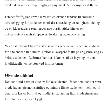
trekke dem inn i et dypt, faglig engasjement. Vi ser mye av dette nå.
I stedet for faglige krav har vi sett en økende tendens til snillisme –
tilrettelegging for studenter inntil det absurde og en rettighetstildeling
og en klageadgang som legger nye byråkratiske hinner om
universitetenes sentraloppgaver: forskning og undervisning.
Vi er naturligvis klar over at mange må arbeide ved siden av studiene
for å få endene til å møtes. Derfor et skarpere fokus på en gjenreising av
heltidsstudenten! Reformer her må så kobles til en høyning av den
intellektuelle temperatur ved institusjonene.
Økende ulikhet
Det har alltid vært en elite av flinke studenter. Under dem har det vært
brede lag av gjennomsnittlige og mindre flinke studenter – helt ned til
dem som kaster bort tid og studielån på tant og fjas. Studentmassens
form har vært som en kjegle.