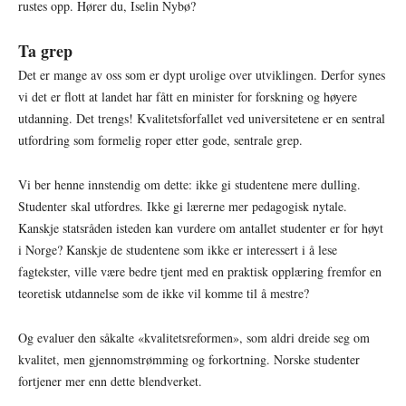
rustes opp. Hører du, Iselin Nybø?
Ta grep
Det er mange av oss som er dypt urolige over utviklingen. Derfor synes
vi det er flott at landet har fått en minister for forskning og høyere
utdanning. Det trengs! Kvalitetsforfallet ved universitetene er en sentral
utfordring som formelig roper etter gode, sentrale grep.
Vi ber henne innstendig om dette: ikke gi studentene mere dulling.
Studenter skal utfordres. Ikke gi lærerne mer pedagogisk nytale.
Kanskje statsråden isteden kan vurdere om antallet studenter er for høyt
i Norge? Kanskje de studentene som ikke er interessert i å lese
fagtekster, ville være bedre tjent med en praktisk opplæring fremfor en
teoretisk utdannelse som de ikke vil komme til å mestre?
Og evaluer den såkalte «kvalitetsreformen», som aldri dreide seg om
kvalitet, men gjennomstrømming og forkortning. Norske studenter
fortjener mer enn dette blendverket.