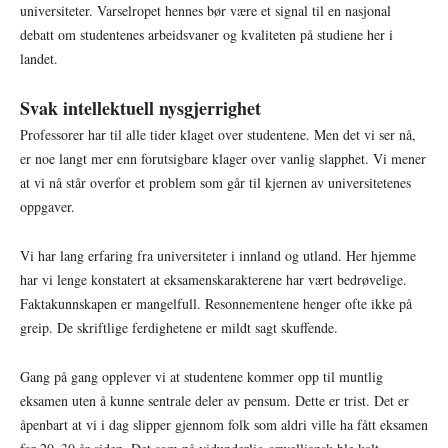
universiteter. Varselropet hennes bør være et signal til en nasjonal
debatt om studentenes arbeidsvaner og kvaliteten på studiene her i
landet.
Svak intellektuell nysgjerrighet
Professorer har til alle tider klaget over studentene. Men det vi ser nå,
er noe langt mer enn forutsigbare klager over vanlig slapphet. Vi mener
at vi nå står overfor et problem som går til kjernen av universitetenes
oppgaver.
Vi har lang erfaring fra universiteter i innland og utland. Her hjemme
har vi lenge konstatert at eksamenskarakterene har vært bedrøvelige.
Faktakunnskapen er mangelfull. Resonnementene henger ofte ikke på
greip. De skriftlige ferdighetene er mildt sagt skuffende.
Gang på gang opplever vi at studentene kommer opp til muntlig
eksamen uten å kunne sentrale deler av pensum. Dette er trist. Det er
åpenbart at vi i dag slipper gjennom folk som aldri ville ha fått eksamen