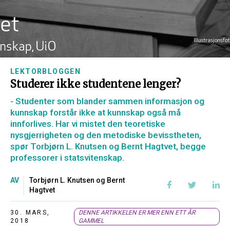
LEKTORBLOGGEN
Studerer ikke studentene lenger?
- Studenter som blander sammen informasjon og
kunnskap forstår ikke at kunnskap også må
innforlives. Har vi mistet den teoretiske
nysgjerrigheten og den metodiske bevisstheten,
spør Torbjørn L. Knutsen og Bernt Hagtvet, begge
professorer i statsvitenskap.
AV
Torbjørn L. Knutsen og Bernt
Hagtvet
30. MARS,
DENNE ARTIKKELEN ER MER ENN ETT ÅR
2018
GAMMEL