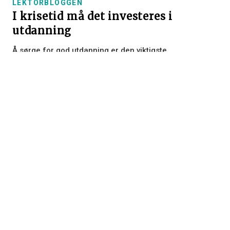
LEKTORBLOGGEN
I krisetid må det investeres i
utdanning
Å sørge for god utdanning er den viktigste
investeringen vi gjør for fremtiden. Derfor må kvalifisert
undervisningspersonale prioriteres i lønnsoppgjøret
2025.