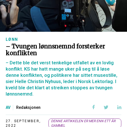
LØNN
– Tvungen lønnsnemnd forsterker
konflikten
– Dette ble det verst tenkelige utfallet av en lovlig
konflikt. KS har hatt mange uker på seg til å løse
denne konflikten, og politikere har sittet musestille,
sier Helle Christin Nyhuus, leder i Norsk Lektorlag. I
kveld ble det klart at streiken stoppes av tvungen
lønnsnemnd.
AV
Redaksjonen
27. SEPTEMBER,
DENNE ARTIKKELEN ER MER ENN ETT ÅR
2022
GAMMEL