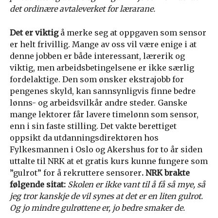
det ordinære avtaleverket for lærarane.
Det er viktig
å merke seg at oppgaven som sensor
er helt frivillig. Mange av oss vil være enige i at
denne jobben er både interessant, lærerik og
viktig, men arbeidsbetingelsene er ikke særlig
fordelaktige. Den som ønsker ekstrajobb for
pengenes skyld, kan sannsynligvis finne bedre
lønns- og arbeidsvilkår andre steder. Ganske
mange lektorer får lavere timelønn som sensor,
enn i sin faste stilling. Det vakte berettiget
oppsikt da utdanningsdirektøren hos
Fylkesmannen i Oslo og Akershus for to år siden
uttalte til NRK at et gratis kurs kunne fungere som
”gulrot” for å rekruttere sensorer
. NRK brakte
følgende sitat:
Skolen er ikke vant til å få så mye, så
jeg tror kanskje de vil synes at det er en liten gulrot.
Og jo mindre gulrøttene er, jo bedre smaker de.