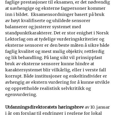
faglige prestasjoner til eksamen, er det nødvendig
at uavhengige og eksterne fagpersoner kommer
inn i bildet. Eksamensordninger basert på bruk
av høyt kvalifiserte og uhildede sensorer
balanserer og justerer systemet med
standpunktkarakterer. Det er stor enighet i Norsk
Lektorlag om at tydelige vurderingskriterier og
eksterne sensorer er den beste måten å sikre både
faglig kvalitet og mest mulig objektiv, rettferdig
og lik behandling. På lang sikt vil prinsippfast
bruk av eksterne sensorer kunne hindre at
karaktersystemet blir vilkårlig, eller i verste fall
korrupt. Både institusjoner og enkeltindivider er
avhengig av ekstern vurdering for å kunne utvikle
og opprettholde realistisk selvkritikk og
egenvurdering.
Utdanningsdirektoratets høringsbrev
av 10. januar
i år om forslag til endringer i reglene for lokal