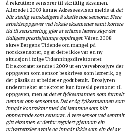
å rekruttere sensorer til skriftlig eksamen.
Allerede i 2003 kunne Adresseavisen melde at
det
blir stadig vanskeligere å skaffe nok sensorer. Flere
arbeidsoppgaver ved lokale eksamener samt kortere
tid til sensurering, gjør at erfarne lærere skyr det
tidligere prestisjetunge oppdraget.
Våren 2008
skrev Bergens Tidende om mangel på
norsksensorer, og at dette ikke var en ny
situasjon i følge Utdanningsdirektoratet.
Direktoratet sendte i 2009 ut en vervebrosjyre der
oppgaven som sensor beskrives som lærerik, og
det påstås at arbeidet er godt betalt. Brosjyren
understreker at rektorer kan foreslå personer til
oppgaven, men at
det er fylkesmannen som formelt
nemner opp sensorane.
Det er òg fylkesmannen som
inngår kontraktar med dei lærarane som blir
oppnemnde som sensorar. Å vere sensor ved sentralt
gitt eksamen er derfor regulert gjennom ein
privatrettsleg avtale og inngår ikkje som ein del av