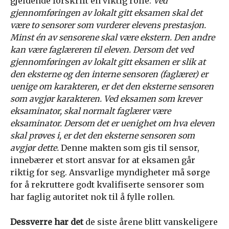
gjeldende forskrift en viktig rolle:
Ved
gjennomføringen av lokalt gitt eksamen skal det
være to sensorer som vurderer elevens prestasjon.
Minst én av sensorene skal være ekstern. Den andre
kan være faglæreren til eleven. Dersom det ved
gjennomføringen av lokalt gitt eksamen er slik at
den eksterne og den interne sensoren (faglærer) er
uenige om karakteren, er det den eksterne sensoren
som avgjør karakteren.
Ved eksamen som krever
eksaminator, skal normalt faglærer være
eksaminator. Dersom det er uenighet om hva eleven
skal prøves i, er det den eksterne sensoren som
avgjør dette.
Denne makten som gis til sensor,
innebærer et stort ansvar for at eksamen går
riktig for seg. Ansvarlige myndigheter må sørge
for å rekruttere godt kvalifiserte sensorer som
har faglig autoritet nok til å fylle rollen.
Dessverre har det
de siste årene blitt vanskeligere