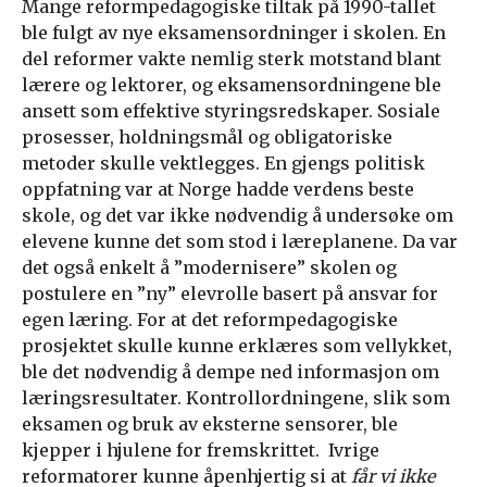
Mange reformpedagogiske tiltak på 1990-tallet
ble fulgt av nye eksamensordninger i skolen. En
del reformer vakte nemlig sterk motstand blant
lærere og lektorer, og eksamensordningene ble
ansett som effektive styringsredskaper. Sosiale
prosesser, holdningsmål og obligatoriske
metoder skulle vektlegges. En gjengs politisk
oppfatning var at Norge hadde verdens beste
skole, og det var ikke nødvendig å undersøke om
elevene kunne det som stod i læreplanene. Da var
det også enkelt å ”modernisere” skolen og
postulere en ”ny” elevrolle basert på ansvar for
egen læring. For at det reformpedagogiske
prosjektet skulle kunne erklæres som vellykket,
ble det nødvendig å dempe ned informasjon om
læringsresultater. Kontrollordningene, slik som
eksamen og bruk av eksterne sensorer, ble
kjepper i hjulene for fremskrittet. Ivrige
reformatorer kunne åpenhjertig si at
får vi ikke