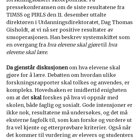
pressekonferansen om de siste resultatene fra
TIMSS og PIRLS den 11. desember uttalte
direktøren i Utdanningsdirektoratet, Dag Thomas
Gisholdt, at vi nå ser positive resultater av
snuoperasjonen. Han beskrev systemskiftet som
en overgang fra
hva elevene skal gjøre
til
hva
elevene skal lære.
Da gjenstår diskusjonen
om hva elevene skal
gjøre for å lære. Debatten om hvordan ulike
forskningsrapporter skal tolkes og anvendes, er
kompleks. Hovedsaken er imidlertid enigheten
om at det
skal
forskes på hva vi oppnår med
skolen, både faglig og sosialt. Gode intensjoner er
ikke nok, resultatene må undersøkes, og det må
eksterne fagfolk til, som kan forske og vurdere ut
fra vel kjente og etterprøvbare kriterier. Også når
det kommer til vurdering av elevers og studenters