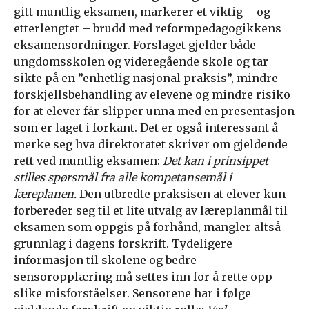
gitt muntlig eksamen, markerer et viktig – og
etterlengtet – brudd med reformpedagogikkens
eksamensordninger. Forslaget gjelder både
ungdomsskolen og videregående skole og tar
sikte på en ”enhetlig nasjonal praksis”, mindre
forskjellsbehandling av elevene og mindre risiko
for at elever får slipper unna med en presentasjon
som er laget i forkant. Det er også interessant å
merke seg hva direktoratet skriver om gjeldende
rett ved muntlig eksamen:
Det kan i prinsippet
stilles spørsmål fra alle kompetansemål i
læreplanen.
Den utbredte praksisen at elever kun
forbereder seg til et lite utvalg av læreplanmål til
eksamen som oppgis på forhånd, mangler altså
grunnlag i dagens forskrift. Tydeligere
informasjon til skolene og bedre
sensoropplæring må settes inn for å rette opp
slike misforståelser. Sensorene har i følge