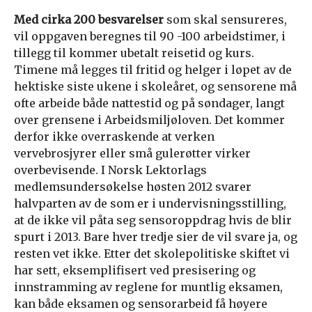
Med cirka 200 besvarelser
som skal sensureres,
vil oppgaven beregnes til 90 -100 arbeidstimer, i
tillegg til kommer ubetalt reisetid og kurs.
Timene må legges til fritid og helger i løpet av de
hektiske siste ukene i skoleåret, og sensorene må
ofte arbeide både nattestid og på søndager, langt
over grensene i Arbeidsmiljøloven. Det kommer
derfor ikke overraskende at verken
vervebrosjyrer eller små gulerøtter virker
overbevisende. I Norsk Lektorlags
medlemsundersøkelse høsten 2012 svarer
halvparten av de som er i undervisningsstilling,
at de ikke vil påta seg sensoroppdrag hvis de blir
spurt i 2013. Bare hver tredje sier de vil svare ja, og
resten vet ikke. Etter det skolepolitiske skiftet vi
har sett, eksemplifisert ved presisering og
innstramming av reglene for muntlig eksamen,
kan både eksamen og sensorarbeid få høyere