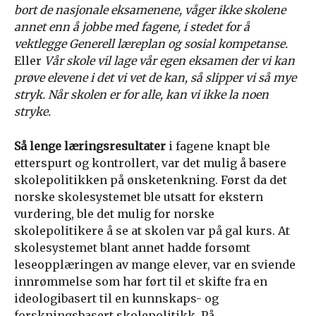
bort de
nasjonale eksamenene, våger ikke skolene
annet enn å jobbe med fagene, i stedet for å
vektlegge Generell læreplan og sosial kompetanse.
Eller
Vår skole vil lage vår egen eksamen der vi kan
prøve elevene i det vi vet de kan, så slipper vi så mye
stryk. Når skolen er for alle, kan vi ikke la noen
stryke.
Så lenge læringsresultater
i fagene knapt ble
etterspurt og kontrollert, var det mulig å basere
skolepolitikken på ønsketenkning. Først da det
norske skolesystemet ble utsatt for ekstern
vurdering, ble det mulig for norske
skolepolitikere å se at skolen var på gal kurs. At
skolesystemet blant annet hadde forsømt
leseopplæringen av mange elever, var en sviende
innrømmelse som har ført til et skifte fra en
ideologibasert til en kunnskaps- og
forskningsbasert skolepolitikk. På