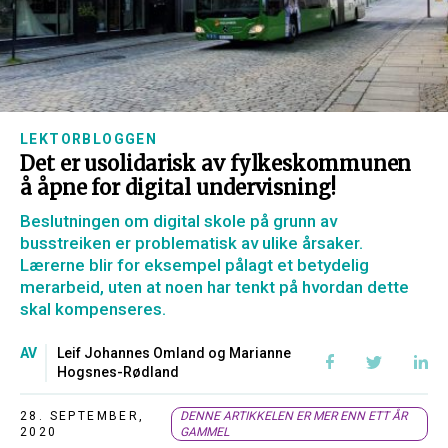
LEKTORBLOGGEN
Det er usolidarisk av fylkeskommunen
å åpne for digital undervisning!
Beslutningen om digital skole på grunn av
busstreiken er problematisk av ulike årsaker.
Lærerne blir for eksempel pålagt et betydelig
merarbeid, uten at noen har tenkt på hvordan dette
skal kompenseres.
AV
Leif Johannes Omland og Marianne
Hogsnes-Rødland
28. SEPTEMBER,
DENNE ARTIKKELEN ER MER ENN ETT ÅR
2020
GAMMEL