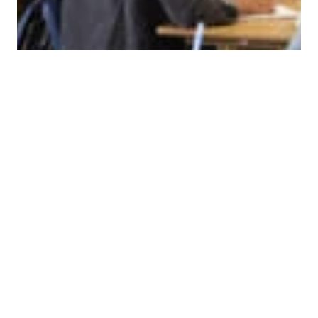
LEKTORBLOGGEN
I krisetid må det investeres i
utdanning
Å sørge for god utdanning er den viktigste
investeringen vi gjør for fremtiden. Derfor må kvalifisert
undervisningspersonale prioriteres i lønnsoppgjøret