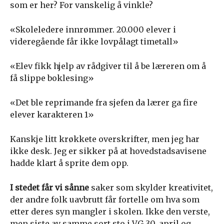
som er her? For vanskelig å vinkle?
«Skoleledere innrømmer. 20.000 elever i
videregående får ikke lovpålagt timetall»
«Elev fikk hjelp av rådgiver til å be læreren om å
få slippe boklesing»
«Det ble reprimande fra sjefen da lærer ga fire
elever karakteren 1»
Kanskje litt krøkkete overskrifter, men jeg har
ikke desk. Jeg er sikker på at hovedstadsavisene
hadde klart å sprite dem opp.
I stedet får vi sånne
saker som skylder kreativitet,
der andre folk uavbrutt får fortelle om hva som
etter deres syn mangler i skolen. Ikke den verste,
men siste av samme sort sto i VG 30. april og