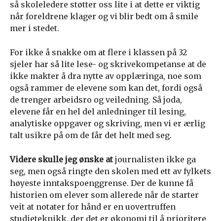
så skoleledere støtter oss lite i at dette er viktig
når foreldrene klager og vi blir bedt om å smile
mer i stedet.
For ikke å snakke om at flere i klassen på 32
sjeler har så lite lese- og skrivekompetanse at de
ikke makter å dra nytte av opplæringa, noe som
også rammer de elevene som kan det, fordi også
de trenger arbeidsro og veiledning. Så joda,
elevene får en hel del anledninger til lesing,
analytiske oppgaver og skriving, men vi er ærlig
talt usikre på om de får det helt med seg.
Videre skulle jeg ønske at
journalisten ikke ga
seg, men også ringte den skolen med ett av fylkets
høyeste inntakspoenggrense. Der de kunne få
historien om elever som allerede når de starter
veit at notater for hånd er en uovertruffen
studieteknikk, der det er økonomi til å prioritere