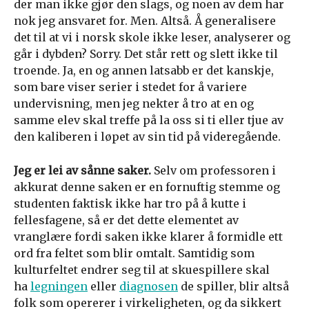
der man ikke gjør den slags, og noen av dem har
nok jeg ansvaret for. Men. Altså. Å generalisere
det til at vi i norsk skole ikke leser, analyserer og
går i dybden? Sorry. Det står rett og slett ikke til
troende. Ja, en og annen latsabb er det kanskje,
som bare viser serier i stedet for å variere
undervisning, men jeg nekter å tro at en og
samme elev skal treffe på la oss si ti eller tjue av
den kaliberen i løpet av sin tid på videregående.
Jeg er lei av sånne saker.
Selv om professoren i
akkurat denne saken er en fornuftig stemme og
studenten faktisk ikke har tro på å kutte i
fellesfagene, så er det dette elementet av
vranglære fordi saken ikke klarer å formidle ett
ord fra feltet som blir omtalt. Samtidig som
kulturfeltet endrer seg til at skuespillere skal
ha
legningen
eller
diagnosen
de spiller, blir altså
folk som opererer i virkeligheten, og da sikkert