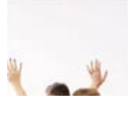
VIS DETALJER
STRENGT NØDVENDIG
YTELSE
MÅLRETTING
FUNKSJONALITET