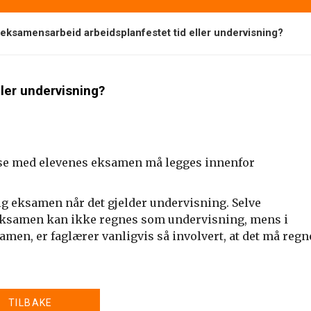
 eksamensarbeid arbeidsplanfestet tid eller undervisning?
ler undervisning?
else med elevenes eksamen må legges innenfor
g eksamen når det gjelder undervisning. Selve
g eksamen kan ikke regnes som undervisning, mens i
men, er faglærer vanligvis så involvert, at det må regn
TILBAKE