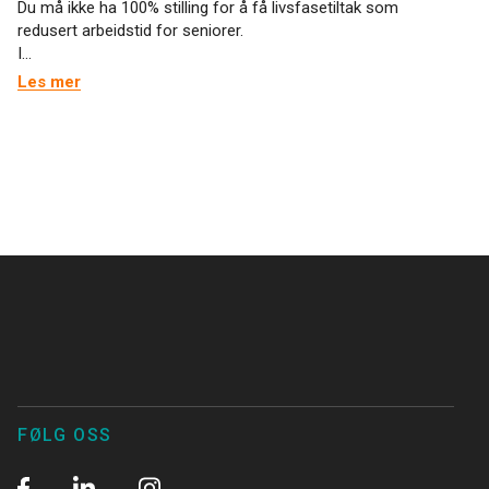
Du må ikke ha 100% stilling for å få livsfasetiltak som
redusert arbeidstid for seniorer.
I...
Les mer
FØLG OSS