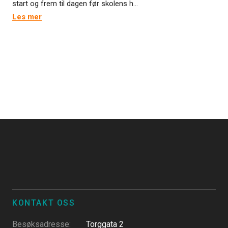
start og frem til dagen før skolens h...
Les mer
KONTAKT OSS
Besøksadresse
:
Torggata 2