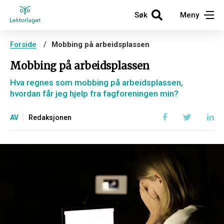
Søk
Meny
Forside
Mobbing på arbeidsplassen
Mobbing på arbeidsplassen
Hva regnes som mobbing på arbeidsplassen,
hvordan får jeg hjelp fra fagforeningen min?
AV
Redaksjonen