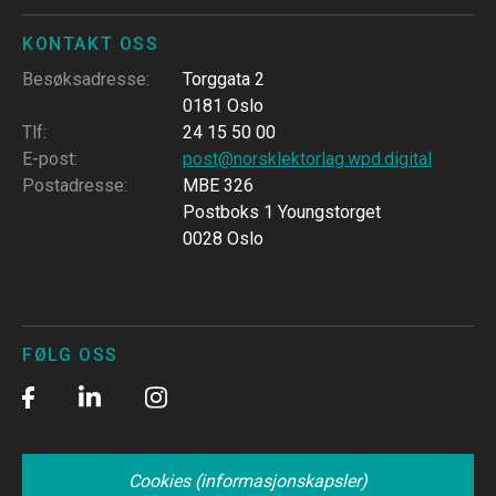
KONTAKT OSS
Besøksadresse
:
Torggata 2
0181 Oslo
Tlf
:
24 15 50 00
E-post
:
post@norsklektorlag.wpd.digital
Postadresse
:
MBE 326
Postboks 1 Youngstorget
0028 Oslo
FØLG OSS
Cookies (informasjonskapsler)